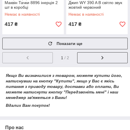
Маквін Тачки 8896 інерція 2
Джип WY 390 A B світло звук
шт в коробці
жовтий червоний
Немає в наявності
Немає в наявності
417
417
₴
₴
Показати ще
1
/ 2
Якщо Ви визначилися з товаром, можете купити його,
натиснувши на кнопку "Купити", якщо у Вас є якісь
питання з приводу товару, доставки або оплати, Ви
можете натиснути кнопку "Передзвоніть мені" і наш
менеджер зв'яжеться з Вами!
Вдалих Вам покупок!
Про нас