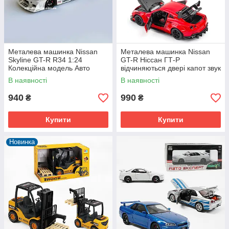
Металева машинка Nissan
Металева машинка Nissan
Skyline GT-R R34 1:24
GT-R Ніссан ГТ-Р
Колекційна модель Авто
відчиняються двері капот звук
Експерт з дверями, що
світло інерція 1:24 (NGT-
В наявності
В наявності
відкриваються
2247W)
940
990
₴
₴
Купити
Купити
Новинка