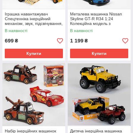
Іграшка навантажувач
Металева машинка Nissan
Спецтехніка інерційний
Skyline GT-R R34 1:24
механізм, звук, підсвічування,
Колекційна модель з
гумові шини, рухливі
«Форсаж 2» з дверима, що
В наявності
В наявності
елементи
відкриваються
699
1 199
₴
₴
Купити
Купити
Набір інерційних машинок
Дитяча інерційна машинка