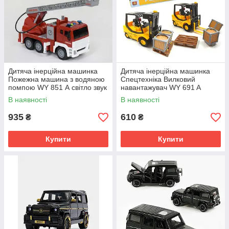
Дитяча інерційна машинка
Дитяча інерційна машинка
Пожежна машина з водяною
Спецтехніка Вилковий
помпою WY 851 А світло звук
навантажувач WY 691 A
підсвічування звуки
В наявності
В наявності
935
610
₴
₴
Купити
Купити