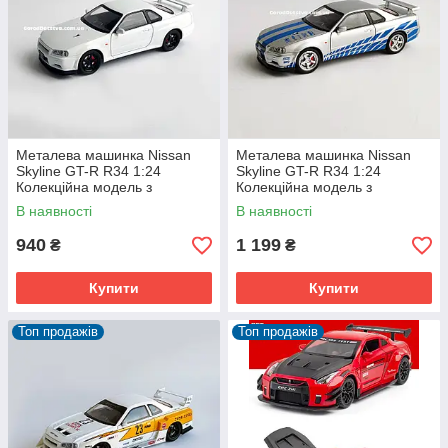
Металева машинка Nissan
Металева машинка Nissan
Skyline GT-R R34 1:24
Skyline GT-R R34 1:24
Колекційна модель з
Колекційна модель з
«Форсаж 2» з дверима, що
«Форсаж 2» з дверима, що
В наявності
В наявності
відкриваються
відкриваються
940
1 199
₴
₴
Купити
Купити
Топ продажів
Топ продажів