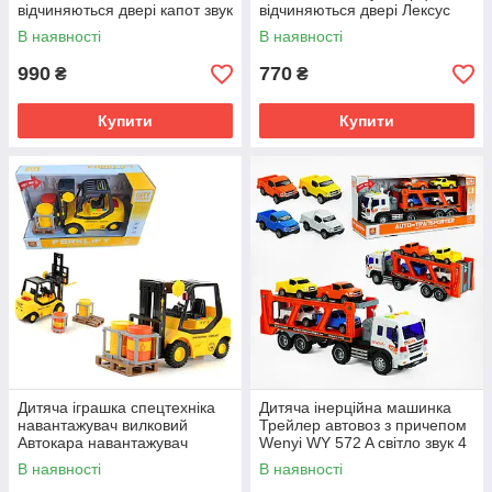
відчиняються двері капот звук
відчиняються двері Лексус
світло інерція 1:24 (NGT-
1:24 Розмір 20 см EL 3121
В наявності
В наявності
2247B)
990
770
₴
₴
Купити
Купити
Дитяча іграшка спецтехніка
Дитяча інерційна машинка
навантажувач вилковий
Трейлер автовоз з причепом
Автокара навантажувач
Wenyi WY 572 A світло звук 4
інерційний кара Світло Звук
машинки
В наявності
В наявності