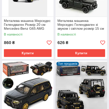
Металева машина Мерседес
Металева машинка
Гелендваген Розмір 20 см
Мерседес Гелендваген зі
Mercedes-Benz G65 AMG
звуком і світлом розмір 15 см
Brabus Світло Звук масштаб
масштаб 1:32 Mercedes-Benz
В наявності
В наявності
1:24
A
860
626
₴
₴
Купити
Купити
Топ продажів