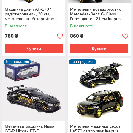
Машинка джип АР-1707
Металевий позашляховик
радіокерований, 20 см,
Mercedes-Benz G-Class
металева, на батарейках в
Гелендваген 21 см інерція
коробці
підсвічування фар
В наявності
В наявності
780
860
₴
₴
Купити
Купити
Топ продажів
Топ продажів
Металева машинка Nissan
Металева машинка Lexus
GT-R Ніссан ГТ-Р
LX570 світло звук інерція