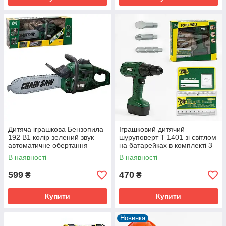
Дитяча іграшкова Бензопила
Іграшковий дитячий
192 B1 колір зелений звук
шуруповерт T 1401 зі світлом
автоматичне обертання
на батарейках в комплекті 3
пиляльного ланцюга на
насадки крутиться в обидва
В наявності
В наявності
батарейках
боки
599
470
₴
₴
Купити
Купити
Новинка