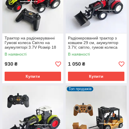
Трактор на радіокеруванні
Радіокерований трактор з
Гумові колеса Світло на
ковшем 29 см, акумулятор
акумуляторі 3.7V Розмір 18
3.7V, світло, гумові колеса
см
(Червоний)
В наявності
В наявності
930
1 050
₴
₴
Купити
Купити
Топ продажів