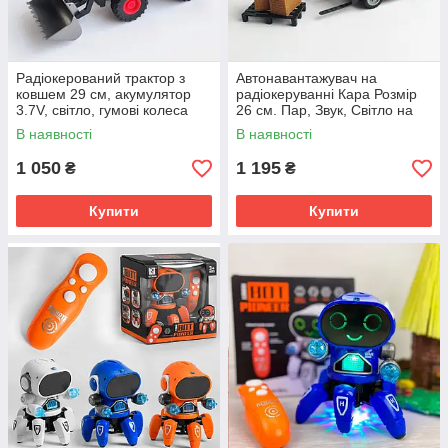
Радіокерований трактор з
Автонавантажувач на
ковшем 29 см, акумулятор
радіокеруванні Кара Розмір
3.7V, світло, гумові колеса
26 см. Пар, Звук, Світло на
(Зелений)
акумуляторі
В наявності
В наявності
1 050
1 195
₴
₴
Купити
Купити