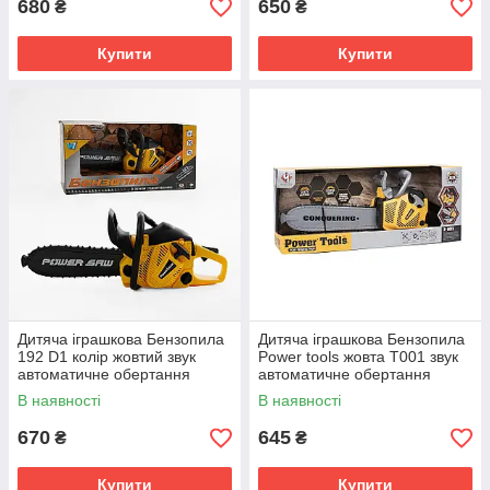
680
650
₴
₴
Купити
Купити
Дитяча іграшкова Бензопила
Дитяча іграшкова Бензопила
192 D1 колір жовтий звук
Power tools жовта T001 звук
автоматичне обертання
автоматичне обертання
пиляльного ланцюга на
пиляльного ланцюга на
В наявності
В наявності
батарейках
батарейках
670
645
₴
₴
Купити
Купити