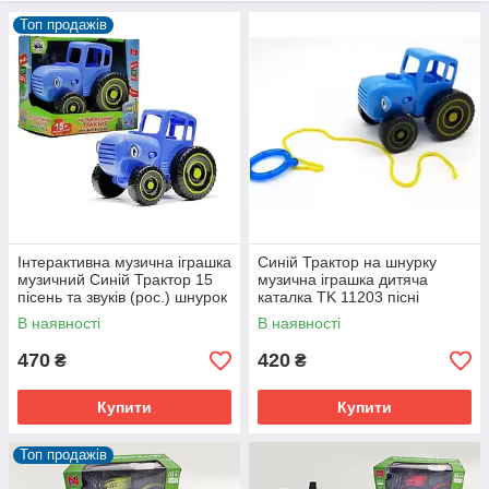
Топ продажів
Інтерактивна музична іграшка
Синій Трактор на шнурку
музичний Синій Трактор 15
музична іграшка дитяча
пісень та звуків (рос.) шнурок
каталка TK 11203 пісні
в комплекті PG1800
українською Світло Звук
В наявності
В наявності
470
420
₴
₴
Купити
Купити
Топ продажів