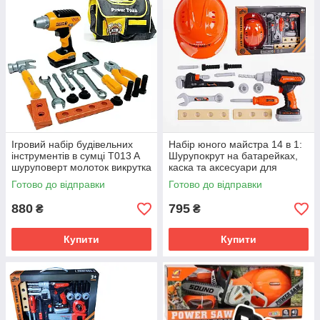
Ігровий набір будівельних
Набір юного майстра 14 в 1:
інструментів в сумці T013 A
Шурупокрут на батарейках,
шуруповерт молоток викрутка
каска та аксесуари для
ключ плоскогубці
справжніх будівельників
Готово до відправки
Готово до відправки
880
795
₴
₴
Купити
Купити