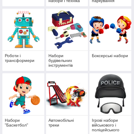
набори і техніка
паркування
Роботи і
Набори
Боксерські набори
трансформери
будівельних
інструментів
Набори
Автомобільні
Ігрові набори
"Баскетбол"
треки
військового і
поліцейського