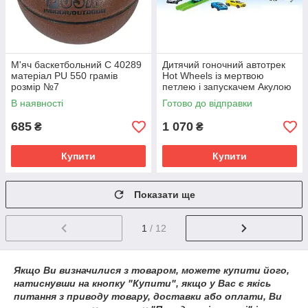
М'яч баскетбольний C 40289
Дитячий гоночний автотрек
матеріал PU 550 грамів
Hot Wheels із мертвою
розмір №7
петлею і запускачем Акулою
3 машинки 6608
В наявності
Готово до відправки
685
1 070
₴
₴
Купити
Купити
Показати ще
1
/ 12
Якщо Ви визначилися з товаром, можете купити його,
натиснувши на кнопку "Купити", якщо у Вас є якісь
питання з приводу товару, доставки або оплати, Ви