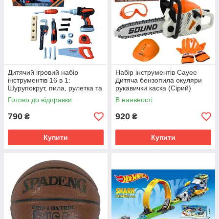
Дитячий ігровий набір
Набір інструментів Cayee
інструментів 16 в 1:
Дитяча бензопила окуляри
Шурупокрут, пила, рулетка та
рукавички каска (Сірий)
інші аксесуари для
Готово до відправки
В наявності
маленького майстра
790
920
₴
₴
Купити
Купити