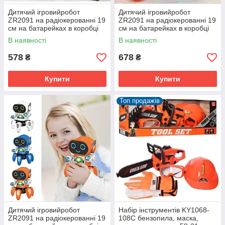
Дитячий ігровийробот
Дитячий ігровийробот
ZR2091 на радіокерованні 19
ZR2091 на радіокерованні 19
см на батарейках в коробці
см на батарейках в коробці
В наявності
В наявності
578
678
₴
₴
Купити
Купити
Топ продажів
Дитячий ігровийробот
Набір інструментів KY1068-
ZR2091 на радіокерованні 19
108C бензопила, маска,