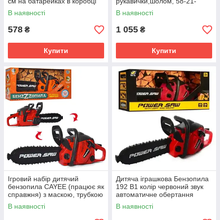
см на батарейках в коробці
рукавички,шолом, 58-21-
15см
В наявності
В наявності
578
1 055
₴
₴
Купити
Купити
Ігровий набір дитячий
Дитяча іграшкова Бензопила
бензопила CAYEE (працює як
192 B1 колір червоний звук
справжня) з маскою, трубкою
автоматичне обертання
і навушниками розмір 46 см
пиляльного ланцюга на
В наявності
В наявності
KY1068-19
батарейках