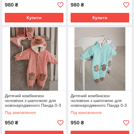
980
980
₴
₴
Купити
Купити
Дитячий комбінезон
Дитячий комбінезон
чоловічок з шапочкою для
чоловічок з шапочкою для
новонародженого Панда 0-3
новонародженого Панда 0-3
міс 56 см Зима Весна Осінь
міс 56 см Зима Весна Осінь
Під замовлення
Під замовлення
950
950
₴
₴