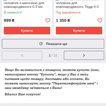
чоловічок з шапочкою для
чоловічок для
новонародженого 0-3 міс
новонародженого Тедді 0-3
Зима Весна Осінь
міс 56-62 см Зима Весна
В наявності
Під замовлення
Осінь
999
1 350
₴
₴
Купити
Купити
Показати ще
1
/ 22
Якщо Ви визначилися з товаром, можете купити його,
натиснувши кнопку "Купити", якщо у Вас є якісь
питання щодо товару, доставки або оплати, Ви
можете натиснути кнопку "Перетелефонуйте мені" і
наш менеджер зв'яжеться з Вами!
Вдалих Вам покупок!