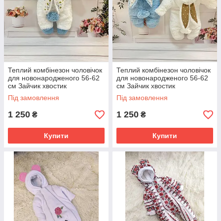
Теплий комбінезон чоловічок
Теплий комбінезон чоловічок
для новонародженого 56-62
для новонародженого 56-62
см Зайчик хвостик
см Зайчик хвостик
відстібається Весна Осінь
відстібається Весна Осінь
Під замовлення
Під замовлення
1 250
1 250
₴
₴
Купити
Купити