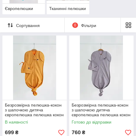
Європелюшки
Тканинні пелюшки
Сортування
0
Фільтри
Безрозмірна пелюшка-кокон
Безрозмірна пелюшка-кокон
з шапочкою дитяча
з шапочкою дитяча
європелюшка пелюшка кокон
європелюшка пелюшка кокон
на блискавці 1м для
на блискавці 1м для
В наявності
Готово до відправки
новонародженого
новонародженого
699
760
₴
₴