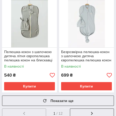
Пелюшка-кокон з шапочкою
Безрозмірна пелюшка-кокон
дитяча літня європелюшка
з шапочкою дитяча
пелюшка кокон на блискавці
європелюшка пелюшка кокон
для новонародженого 0-3 і 3-
на блискавці 1м для
В наявності
В наявності
6 міс
новонародженого
540
699
₴
₴
Купити
Купити
Показати ще
1
/ 12