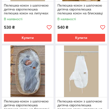
Пелюшка-кокон з шапочкою
Пелюшка-кокон з шапочкою
дитяча європелюшка
дитяча європелюшка
пелюшка кокон на липучках
пелюшка кокон на блискавці
для новонародженого 0-3 і 3-
для новонародженого 0-3 міс
В наявності
В наявності
6 міс
530
540
₴
₴
Купити
Купити
Пелюшка-кокон з шапочкою
Пелюшка-кокон з шапочкою
дитяча європелюшка
дитяча європелюшка