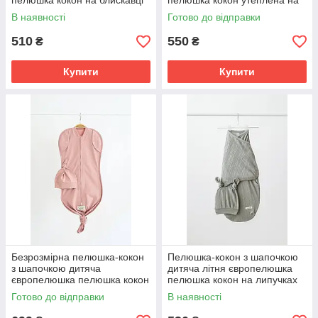
пелюшка кокон на блискавці
пелюшка кокон утеплена на
для новонародженого 0-3 міс
липучці для
В наявності
Готово до відправки
новонародженого 0-3 міс і 3-
6 міс
510
550
₴
₴
Купити
Купити
Безрозмірна пелюшка-кокон
Пелюшка-кокон з шапочкою
з шапочкою дитяча
дитяча літня європелюшка
європелюшка пелюшка кокон
пелюшка кокон на липучках
на блискавці 1м для
для новонародженого 0-3 міс
Готово до відправки
В наявності
новонародженого