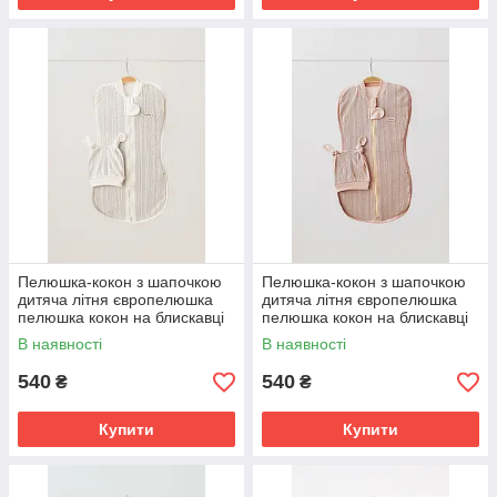
Пелюшка-кокон з шапочкою
Пелюшка-кокон з шапочкою
дитяча літня європелюшка
дитяча літня європелюшка
пелюшка кокон на блискавці
пелюшка кокон на блискавці
для новонародженого 0-3 міс
для новонародженого 0-3 і 3-
В наявності
В наявності
6 міс
540
540
₴
₴
Купити
Купити