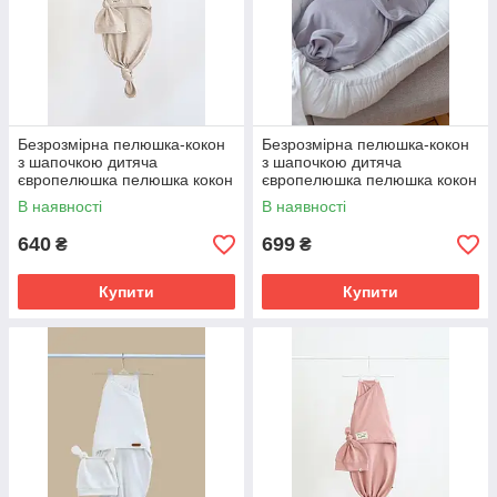
Безрозмірна пелюшка-кокон
Безрозмірна пелюшка-кокон
з шапочкою дитяча
з шапочкою дитяча
європелюшка пелюшка кокон
європелюшка пелюшка кокон
на липучках 1м для
на липучках 1м для
В наявності
В наявності
новонародженого
новонародженого
640
699
₴
₴
Купити
Купити