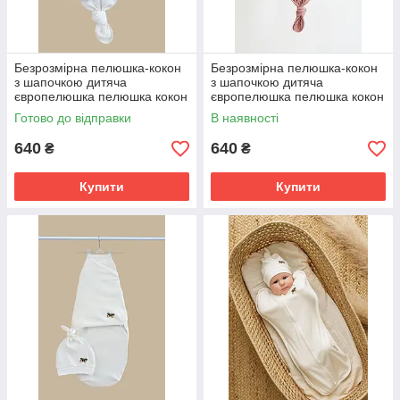
Безрозмірна пелюшка-кокон
Безрозмірна пелюшка-кокон
з шапочкою дитяча
з шапочкою дитяча
європелюшка пелюшка кокон
європелюшка пелюшка кокон
на липучках 1м для
на липучках 1м для
Готово до відправки
В наявності
новонародженого
новонародженого
640
640
₴
₴
Купити
Купити