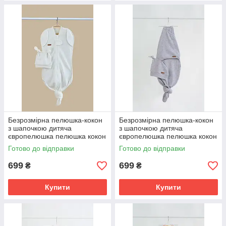
Безрозмірна пелюшка-кокон
Безрозмірна пелюшка-кокон
з шапочкою дитяча
з шапочкою дитяча
європелюшка пелюшка кокон
європелюшка пелюшка кокон
на блискавці 1м для
на липучках 1м для
Готово до відправки
Готово до відправки
новонародженого
новонародженого
699
699
₴
₴
Купити
Купити