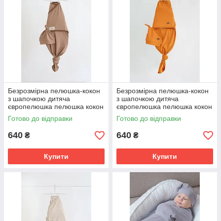
Безрозмірна пелюшка-кокон
Безрозмірна пелюшка-кокон
з шапочкою дитяча
з шапочкою дитяча
європелюшка пелюшка кокон
європелюшка пелюшка кокон
на липучках 1м для
на липучках 1м для
Готово до відправки
Готово до відправки
новонародженого
новонародженого
640
640
₴
₴
Купити
Купити