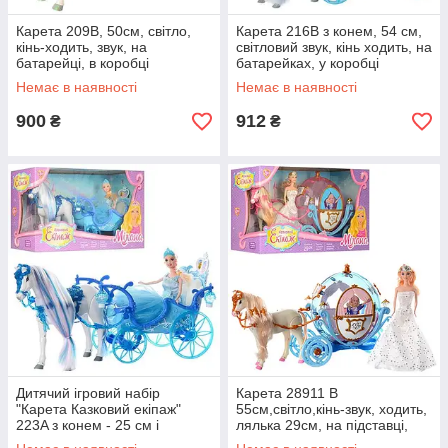
Карета 209B, 50см, світло,
Карета 216B з конем, 54 см,
кінь-ходить, звук, на
світловий звук, кінь ходить, на
батарейці, в коробці
батарейках, у коробці
Немає в наявності
Немає в наявності
900
912
₴
₴
Дитячий ігровий набір
Карета 28911 B
"Карета Казковий екіпаж"
55см,світло,кінь-звук, ходить,
223A з конем - 25 см і
лялька 29см, на підставці,
лялькою -29 см; звук, світло
2цв, бат, в коробці