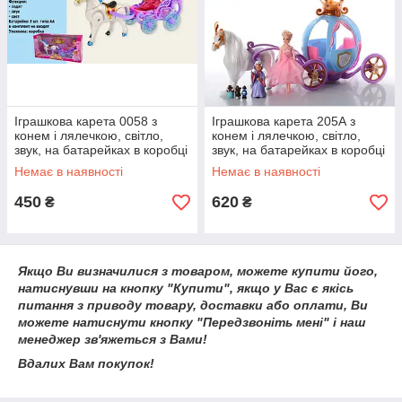
Іграшкова карета 0058 з
Іграшкова карета 205А з
конем і лялечкою, світло,
конем і лялечкою, світло,
звук, на батарейках в коробці
звук, на батарейках в коробці
Немає в наявності
Немає в наявності
450
620
₴
₴
Якщо Ви визначилися з товаром, можете купити його,
натиснувши на кнопку "Купити", якщо у Вас є якісь
питання з приводу товару, доставки або оплати, Ви
можете натиснути кнопку "Передзвоніть мені" і наш
менеджер зв'яжеться з Вами!
Вдалих Вам покупок!