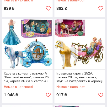
Немає в наявності
Немає в наявності
939
862
₴
₴
Карета з конем і лялькою А
Іграшкова карета 252А,
"Казковий екіпаж", лялька 26
лялька 28 см, кінь, світло,
см, карета 36 см зі світлом і
звук, на батарейках в коробці
звуком 216А
Немає в наявності
Немає в наявності
1 048
917
₴
₴