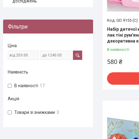
досліджень
GD 9155 (С)
Фільтри
Набір дитячої
лак тіні рум'я
декоративна 
Ціна
В наявності
580 ₴
Наявність
В наявності
17
Акція
Товари зі знижками
3