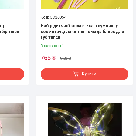
GD2605-1
тці
Набір дитячої косметика в сумочці у
бір тіней
косметичці лаки тіні помада блиск для
губ типси
В наявності
768 ₴
960 ₴
Купити