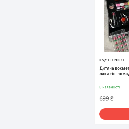
GD 2057 E
Дитяча космети
лаки тіні пома
В наявності
699 ₴