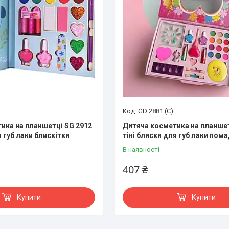
GD 2881 (С)
ика на планшетці SG 2912
Дитяча косметика на планшет
я губ лаки блискітки
тіні блиски для губ лаки пома
В наявності
407 ₴
Купити
Купити