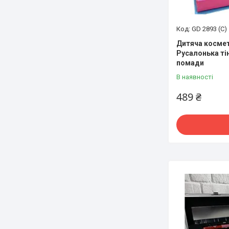
GD 2893 (С)
Дитяча космет
Русалонька тін
помади
В наявності
489 ₴