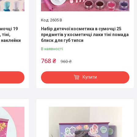
2605 B
мочці 19
Набір дитячої косметика в сумочці 25
тіні,
предметів у косметичці лаки тіні помада
, наклейки
блиск для губ типси
В наявності
768 ₴
960 ₴
Купити