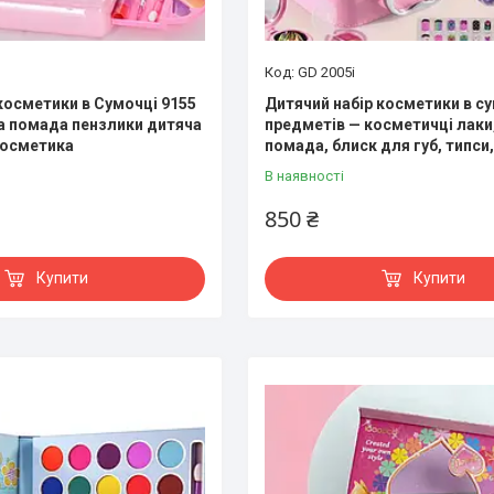
GD 2005i
 косметики в Сумочці 9155
Дитячий набір косметики в су
на помада пензлики дитяча
предметів — косметичці лаки, 
косметика
помада, блиск для губ, типси
В наявності
850 ₴
Купити
Купити