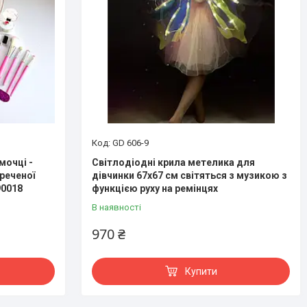
GD 606-9
мочці -
Світлодіодні крила метелика для
реченої
дівчинки 67х67 см світяться з музикою з
90018
функцією руху на ремінцях
В наявності
970 ₴
Купити