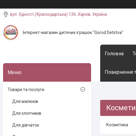
вул. Єдності (Краснодарська) 136, Харків, Україна
Інтернет-магазин дитячих іграшок "Gorod Detstva"
Головна
Т
Повернення т
Товари та послуги
Для малюків
Космети
Для хлопчиків
Косметика
Для дівчаток