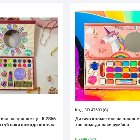
GD 47609 (С)
ика на планшетці LK 2866
Дитяча косметика на планшет
я губ лаки помада пілочка
тіні помада лаки рум'яна
В наявності