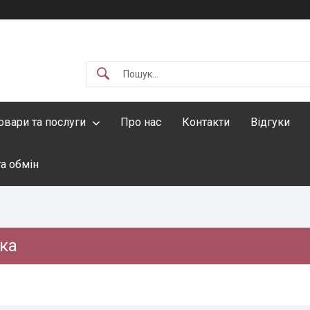
овари та послуги
Про нас
Контакти
Відгуки
а обмін
ка