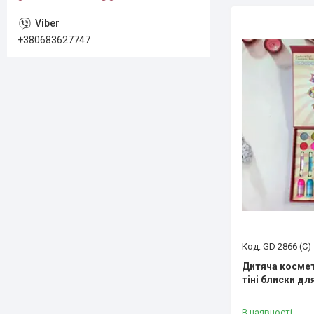
+380683627747
GD 2866 (С)
Дитяча космет
тіні блиски дл
В наявності