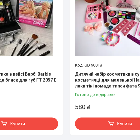
GD 90018
ка в кейсі Барбі Barbie
Дитячий набір косметики в су
да блиск для губ FT 2057 E
косметичці для маленької На
лаки тіні помада типси фата 
Готово до відправки
580 ₴
Купити
Купити