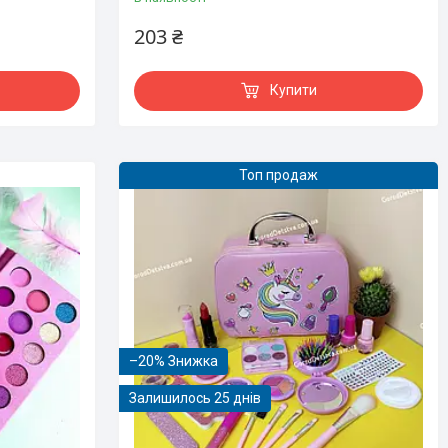
203 ₴
Купити
Топ продаж
–20%
Залишилось 25 днів