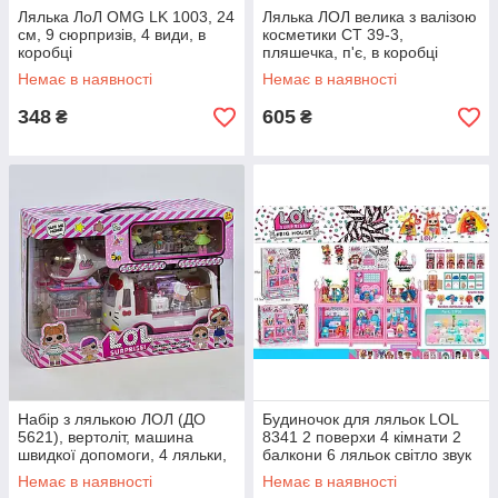
Лялька ЛоЛ OMG LK 1003, 24
Лялька ЛОЛ велика з валізою
см, 9 сюрпризів, 4 види, в
косметики СТ 39-3,
коробці
пляшечка, п'є, в коробці
Немає в наявності
Немає в наявності
348
605
₴
₴
Набір з лялькою ЛОЛ (ДО
Будиночок для ляльок LOL
5621), вертоліт, машина
8341 2 поверхи 4 кімнати 2
швидкої допомоги, 4 ляльки,
балкони 6 ляльок світло звук
в коробці
на батарейках в коробці
Немає в наявності
Немає в наявності