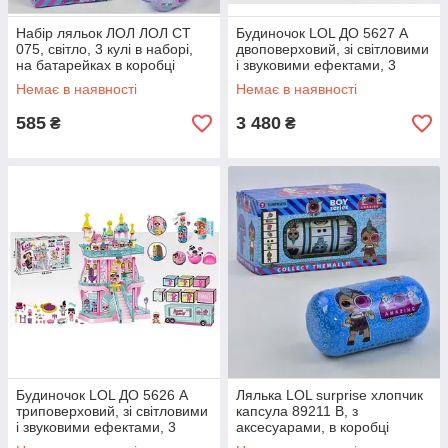
Набір ляльок ЛОЛ ЛОЛ СТ
Будиночок LOL ДО 5627 A
075, світло, 3 кулі в наборі,
двоповерховий, зі світловими
на батарейках в коробці
і звуковими ефектами, 3
ляльки, 85+ аксесуарів, в
Немає в наявності
Немає в наявності
коробці
585
3 480
₴
₴
Будиночок LOL ДО 5626 A
Лялька LOL surprise хлопчик
триповерховий, зі світловими
капсула 89211 В, з
і звуковими ефектами, 3
аксесуарами, в коробці
ляльки, на батарейках в