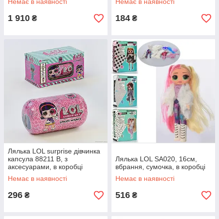
Немає в наявності
Немає в наявності
коробці
1 910
184
₴
₴
Лялька LOL surprise дівчинка
капсула 88211 В, з
Лялька LOL SA020, 16см,
аксесуарами, в коробці
вбрання, сумочка, в коробці
Немає в наявності
Немає в наявності
296
516
₴
₴