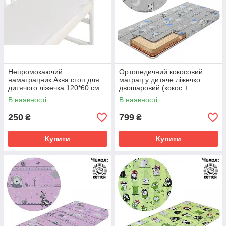
Непромокаючий
Ортопедичний кокосовий
наматрацник Аква стоп для
матрац у дитяче ліжечко
дитячого ліжечка 120*60 см
двошаровий (кокос +
поролон) 120х60х5 см
В наявності
В наявності
250
799
₴
₴
Купити
Купити