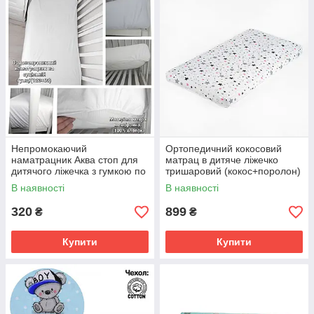
Непромокаючий
Ортопедичний кокосовий
наматрацник Аква стоп для
матрац в дитяче ліжечко
дитячого ліжечка з гумкою по
тришаровий (кокос+поролон)
периметру 120*60 см
120х60х7 см
В наявності
В наявності
320
899
₴
₴
Купити
Купити