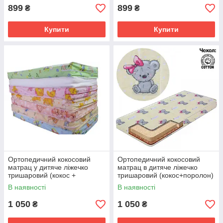
899
899
₴
₴
Купити
Купити
Ортопедичний кокосовий
Ортопедичний кокосовий
матрац у дитяче ліжечко
матрац в дитяче ліжечко
тришаровий (кокос +
тришаровий (кокос+поролон)
поролон) 120х60х10 см
120х60х10 см
В наявності
В наявності
1 050
1 050
₴
₴