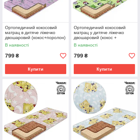
Ортопедичний кокосовий
Ортопедичний кокосовий
матрац в дитяче ліжечко
матрац у дитяче ліжечко
двошаровий (кокос+поролон)
двошаровий (кокос +
120х60х5 см
поролон) 120х60х5 см
В наявності
В наявності
799
799
₴
₴
Купити
Купити