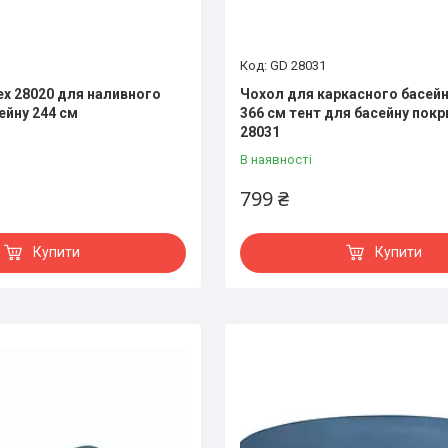
GD 28031
ex 28020 для наливного
Чохол для каркасного басейн
ейну 244 см
366 см тент для басейну покр
28031
В наявності
799 ₴
Купити
Купити