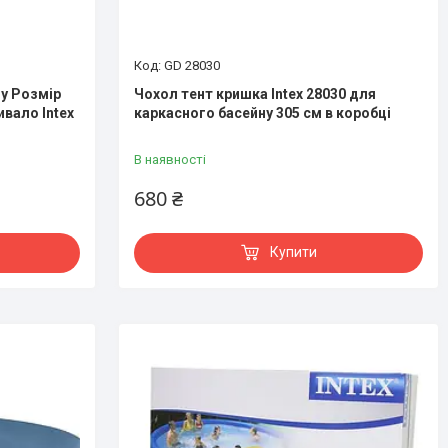
GD 28030
у Розмір
Чохол тент кришка Intex 28030 для
ивало Intex
каркасного басейну 305 см в коробці
В наявності
680 ₴
Купити