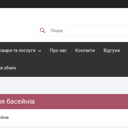
овари та послуги
Про нас
Контакти
Відгуки
а обмін
я басейнів
ейнів