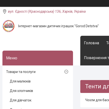
вул. Єдності (Краснодарська) 136, Харків, Україна
Інтернет-магазин дитячих іграшок "Gorod Detstva"
Головна
Т
Повернення т
Товари та послуги
Для малюків
Тенти дл
Для хлопчиків
Чохли для бас
Для дівчаток