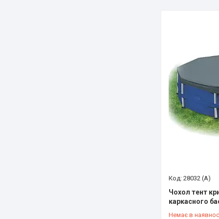
28032 (А)
Чохол тент кри
каркасного бас
Немає в наявнос