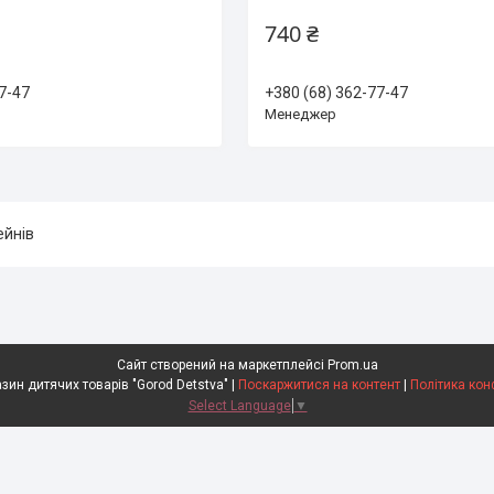
740 ₴
7-47
+380 (68) 362-77-47
Менеджер
ейнів
Сайт створений на маркетплейсі
Prom.ua
Інтернет-магазин дитячих товарів "Gorod Detstva" |
Поскаржитися на контент
|
Політика кон
Select Language
▼