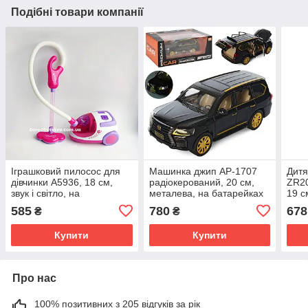
Подібні товари компанії
Іграшковий пилосос для
Машинка джип АР-1707
Дитя
дівчинки A5936, 18 см,
радіокерований, 20 см,
ZR20
звук і світло, на
металева, на батарейках
19 с
батарейках
в коробці
коро
585
780
678
₴
₴
Купити
Купити
Про нас
100% позитивних з 205 відгуків за рік