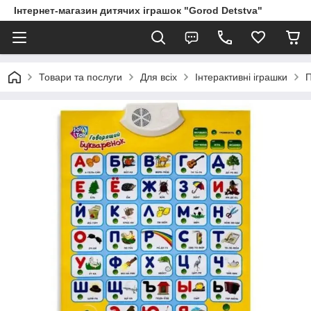
Інтернет-магазин дитячих іграшок "Gorod Detstva"
Товари та послуги
Для всіх
Інтерактивні іграшки
П