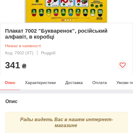
Плакат 7002 "Букваренок", російський
алфавіт, в коробці
Немає в наявності
Код: 7002 (ХТ)
Роздріб
341
₴
Опис
Характеристики
Доставка
Оплата
Умови п
Опис
Рады видеть Вас в нашем интернет-
магазине