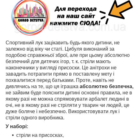
Спортивний лук зацікавить будь-якого дитини, не
залежно від віку чи статі. Цибуля виконаний за
подобою справжньої зброї, але при цьому абсолютно
безпечний для дитячих ігор, т. к. стріли мають
наконечники у вигляді присоски. Це анітрохи не
завадить потрапити прямо в поставлену мету і
похвалитися перед батьками. Проте, навіть не
дивлячись на те, що ця іграшка
абсолютно безпечна,
не зайвим буде пояснити дитині основні правила, не в
якому разі не можна спрямовувати арбалет людині в
очі, не в якому разі не стріляти у тварин чи людей, це
дуже боляче і небезпечно. Використовувати лук і
стріли одного виробника.
У наборі:
стріли на присосках,