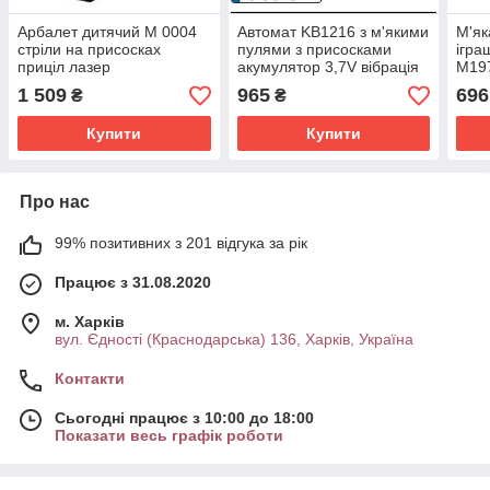
Арбалет дитячий M 0004
Автомат KB1216 з м'якими
М'як
стріли на присосках
пулями з присосками
ігра
приціл лазер
акумулятор 3,7V вібрація
M197
оптичний приціл
хова
1 509
965
696
₴
₴
бата
Купити
Купити
Про нас
99% позитивних з 201 відгука за рік
Працює з 31.08.2020
м. Харків
вул. Єдності (Краснодарська) 136, Харків, Україна
Контакти
Сьогодні працює з 10:00 до 18:00
Показати весь графік роботи