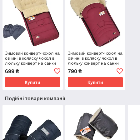
Зимовий конверт-чохол на
Зимовий конверт-чохол на
овчині в коляску чохол в
овчині в коляску чохол в
люльку конверт на санки
люльку конверт на санки
For Kids Mini
For Kids Maxi
699
790
₴
₴
Купити
Купити
Подібні товари компанії