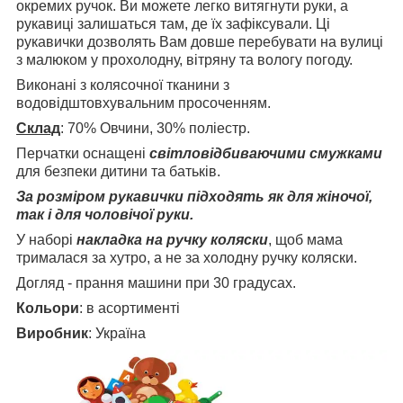
окремих ручок. Ви можете легко витягнути руки, а
рукавиці залишаться там, де їх зафіксували. Ці
рукавички дозволять Вам довше перебувати на вулиці
з малюком у прохолодну, вітряну та вологу погоду.
Виконані з колясочної тканини з
водовідштовхувальним просоченням.
Склад
: 70% Овчини, 30% поліестр.
Перчатки оснащені
світловідбиваючими смужками
для безпеки дитини та батьків.
За розміром рукавички підходять як для жіночої,
так і для чоловічої руки.
У наборі
накладка на ручку коляски
, щоб мама
трималася за хутро, а не за холодну ручку коляски.
Догляд - прання машини при 30 градусах.
Кольори
: в асортименті
Виробник
: Україна