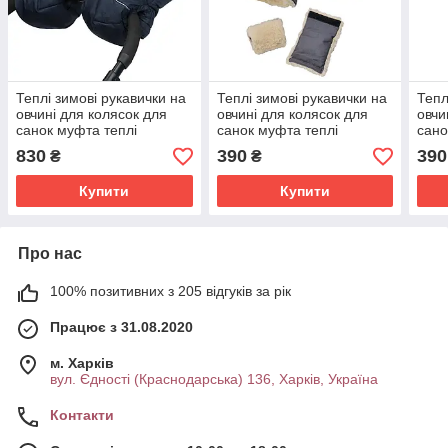
Теплі зимові рукавички на
Теплі зимові рукавички на
Тепл
овчині для колясок для
овчині для колясок для
овчи
санок муфта теплі
санок муфта теплі
сано
рукавиці на коляску
рукавиці на коляску
рука
830
390
390
₴
₴
Купити
Купити
Про нас
100% позитивних з 205 відгуків за рік
Працює з 31.08.2020
м. Харків
вул. Єдності (Краснодарська) 136, Харків, Україна
Контакти