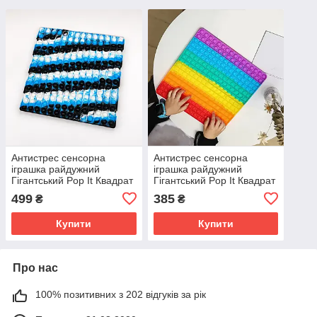
Антистрес сенсорна
Антистрес сенсорна
іграшка райдужний
іграшка райдужний
Гігантський Pop It Квадрат
Гігантський Pop It Квадрат
XXXL Поп іт 30 см
XXXL Поп іт 30 см
499
385
₴
₴
Купити
Купити
Про нас
100% позитивних з 202 відгуків за рік