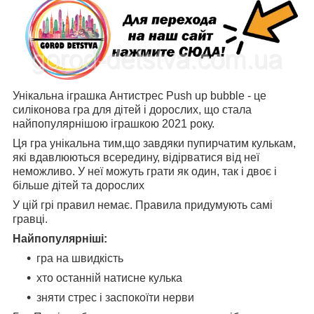
Унікальна іграшка Антистрес Push up bubble - це
силіконова гра для дітей і дорослих, що стала
найпопулярнішою іграшкою 2021 року.
Ця гра унікальна тим,що завдяки пупирчатим кулькам,
які вдавлюються всередину, відірватися від неї
неможливо. У неї можуть грати як один, так і двоє і
більше дітей та дорослих
У цій грі правил немає. Правила придумують самі
гравці.
Найпопулярніші:
гра на швидкість
хто останній натисне кулька
зняти стрес і заспокоїти нерви