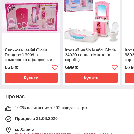
Лялькова меблі Gloria
Ігровий набір Меблі Gloria
Ігро
Гардероб 3009 в
24020 ванна кімната, в
9802
комплекті шафа дзеркало
коробці
коро
та аксесуари
635
699
579
₴
₴
Купити
Купити
Про нас
100% позитивних з 202 відгуків за рік
Працює з 31.08.2020
м. Харків