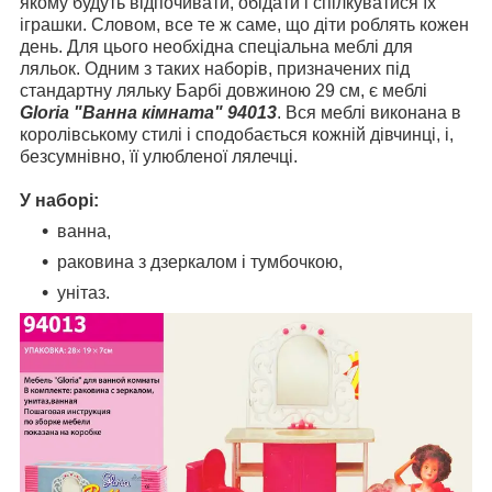
якому будуть відпочивати, обідати і спілкуватися їх
іграшки. Словом, все те ж саме, що діти роблять кожен
день. Для цього необхідна спеціальна меблі для
ляльок. Одним з таких наборів, призначених під
стандартну ляльку Барбі довжиною 29 см, є меблі
Gloria "Ванна кімната" 94013
. Вся меблі виконана в
королівському стилі і сподобається кожній дівчинці, і,
безсумнівно, її улюбленої лялечці.
У наборі:
ванна,
раковина з дзеркалом і тумбочкою,
унітаз.