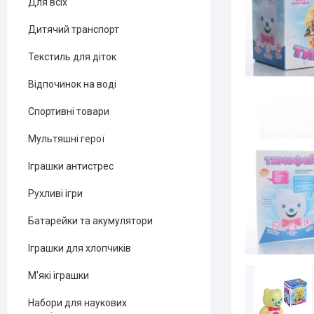
Для всіх
Дитячий транспорт
Текстиль для діток
Відпочинок на воді
Спортивні товари
Мультяшні герої
Іграшки антистрес
Рухливі ігри
Батарейки та акумулятори
Іграшки для хлопчиків
М'які іграшки
Набори для наукових