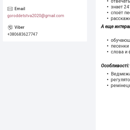
отвечать
знает 24
споёт пе
goroddetstva2020@gmail.com
расскаже
А еще интер
+380683627747
обучающ
песенки 
слова и 
Особливості:
Ведмежа 
регулято
ремінець