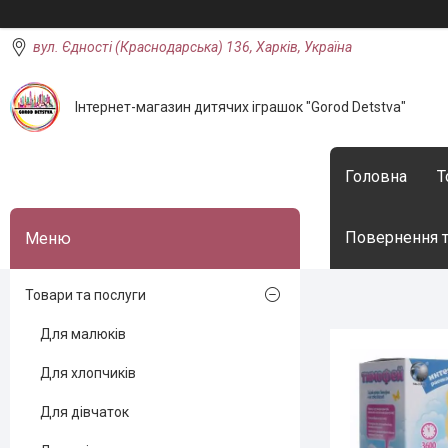
вул. Єдності (Краснодарська) 136, Харків, Україна
Інтернет-магазин дитячих іграшок "Gorod Detstva"
Головна
Т
Повернення т
Товари та послуги
Для малюків
Для хлопчиків
Для дівчаток