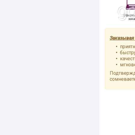
Заказывая 
приятн
быстр
качест
мгнове
Подтвержд
сомневает