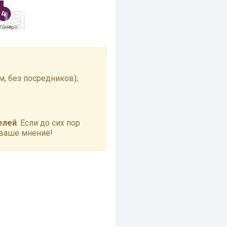
, без посредников);
елей
. Если до сих пор
 ваше мнение!