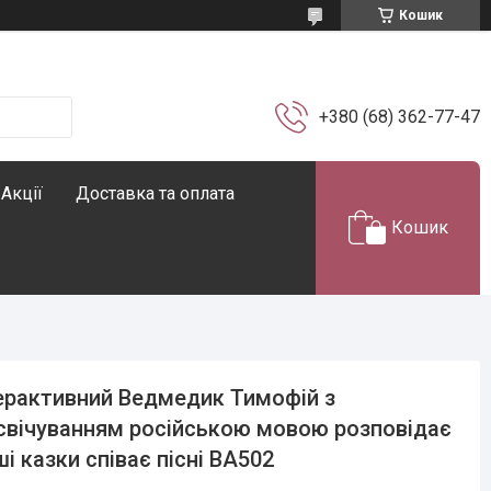
Кошик
+380 (68) 362-77-47
Акції
Доставка та оплата
Кошик
ерактивний Ведмедик Тимофій з
свічуванням російською мовою розповідає
ші казки співає пісні BA502