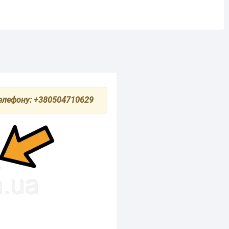
телефону: +380504710629