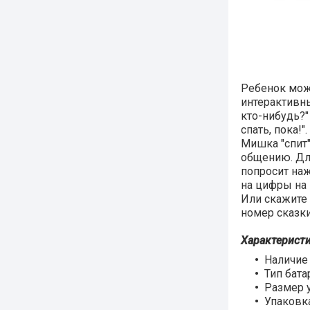
Ребенок може
интерактивны
кто-нибудь?"
спать, пока!".
Мишка "спит"
общению. Для
попросит наж
на цифры на 
Или скажите 
номер сказки
Характеристи
Наличие 
Тип бат
Размер у
Упаковка