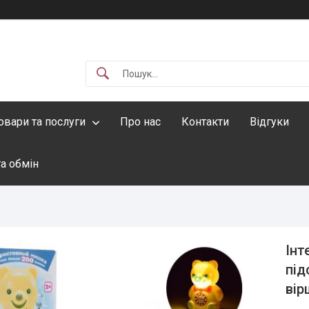
овари та послуги
Про нас
Контакти
Відгуки
а обмін
Інт
під
вір