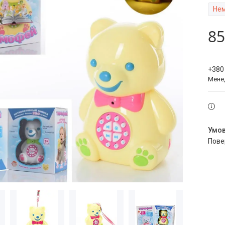
Нем
85
+380
Мене
пов