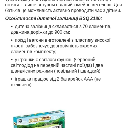
потяги, є лише вступом в даний сімейне веселощі. Для
батьків це можливість активно проводити час з дітьми.
Особливості дитячої залізниці BSQ 2186:
дитяча залізниця складається з 70 елементів,
довжина доріжки до 900 см;
поїзд і вагони виготовлені з пластику високої
якості, забезпечує довговічність окремих
елементів комплекту;
у іграшки є світлові функції (червоний
світлодіод на передній частині поїзда) і два
швидкісних режими (повільний і швидкий)
іграшка працює від 2 батарейок ААА (не
включені)