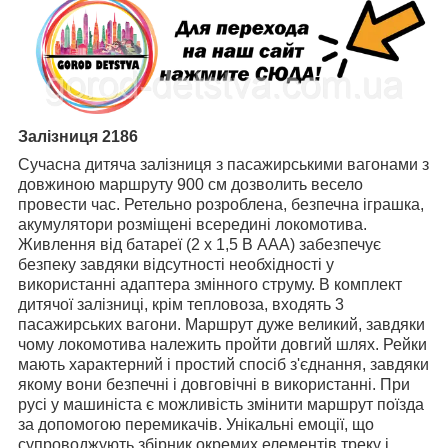
Залізниця 2186
Сучасна дитяча залізниця з пасажирськими вагонами з
довжиною маршруту 900 см дозволить весело
провести час. Ретельно розроблена, безпечна іграшка,
акумулятори розміщені всередині локомотива.
Живлення від батареї (2 x 1,5 В AAA) забезпечує
безпеку завдяки відсутності необхідності у
використанні адаптера змінного струму. В комплект
дитячої залізниці, крім тепловоза, входять 3
пасажирських вагони. Маршрут дуже великий, завдяки
чому локомотива належить пройти довгий шлях. Рейки
мають характерний і простий спосіб з'єднання, завдяки
якому вони безпечні і довговічні в використанні. При
русі у машиніста є можливість змінити маршрут поїзда
за допомогою перемикачів. Унікальні емоції, що
супроводжують збірник окремих елементів треку і