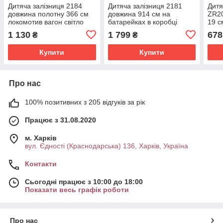
Дитяча залізниця 2184
Дитяча залізниця 2181
Дитя
довжина полотну 366 см
довжина 914 см на
ZR20
локомотив вагон світло
батарейках в коробці
19 с
звук в коробці
коро
1 130
1 799
678
₴
₴
Купити
Купити
Про нас
100% позитивних з 205 відгуків за рік
Працює з 31.08.2020
м. Харків
вул. Єдності (Краснодарська) 136, Харків, Україна
Контакти
Сьогодні працює з 10:00 до 18:00
Показати весь графік роботи
Про нас