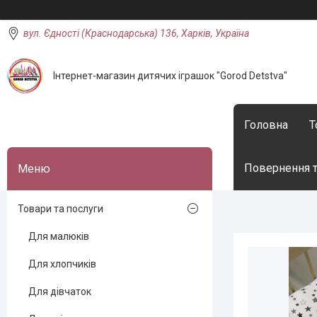
вул. Єдності (Краснодарська) 136, Харків, Україна
Інтернет-магазин дитячих іграшок "Gorod Detstva"
Головна
Т
Повернення т
Товари та послуги
Для малюків
Для хлопчиків
Для дівчаток