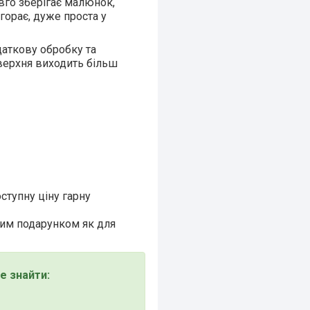
овго зберігає малюнок,
горає, дуже проста у
даткову обробку та
оверхня виходить більш
ступну ціну гарну
вим подарунком як для
 знайти: