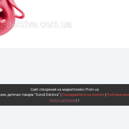
Сайт створений на маркетплейсі
Prom.ua
Інтернет-магазин дитячих товарів "Gorod Detstva" |
Поскаржитися на контент
|
Політика кон
Select Language
▼