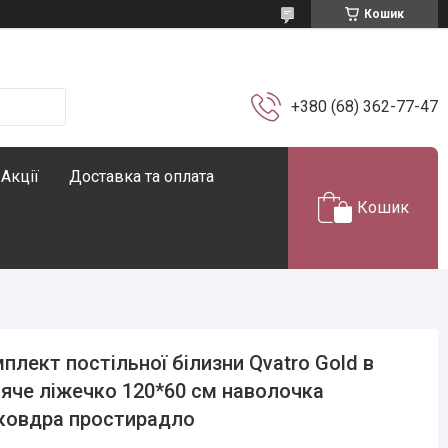
Кошик
+380 (68) 362-77-47
Акції
Доставка та оплата
Кошик
плект постільної білизни Qvatro Gold в
яче ліжечко 120*60 см наволочка
ковдра простирадло