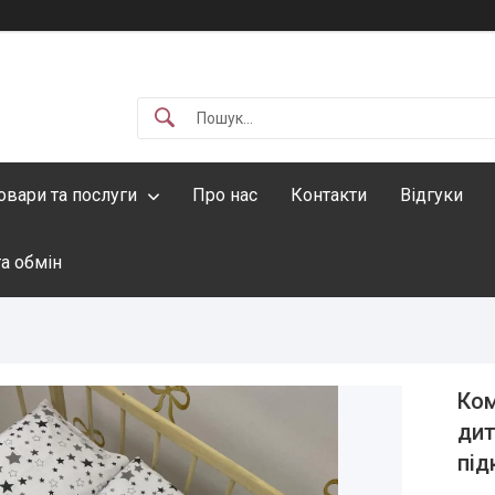
овари та послуги
Про нас
Контакти
Відгуки
а обмін
Ком
дит
під