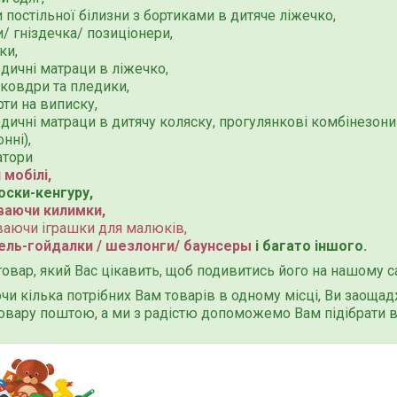
 постільної білизни з бортиками в дитяче ліжечко,
/ гніздечка/ позиціонери,
ки,
дичні матраци в ліжечко,
 ковдри та пледики,
ти на виписку,
дичні матраци в дитячу коляску, прогулянкові комбінезони 
нні),
атори
 мобілі,
оски-кенгуру,
ваючи ки
лимки,
ваючи іграшки для малюків,
ель-гойдалки / шезлонги/ баунсеры
і багато іншого.
 товар, який Вас цікавить, щоб подивитись його на нашому са
и кілька потрібних Вам товарів в одному місці, Ви заощадж
овару поштою, а ми з радістю допоможемо Вам підібрати в