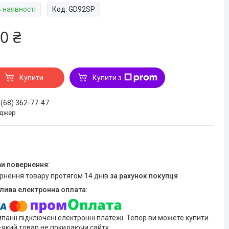
В наявності
Код:
GD92SP
0 ₴
Купити
Купити з
 (68) 362-77-47
джер
ернення товару протягом 14 днів
за рахунок покупця
мпанії підключені електронні платежі. Тепер ви можете купити
-який товар не покидаючи сайту.