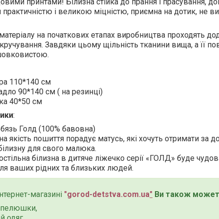
довими принтами! Білизна стійка до прання і прасування, д
я практичністю і великою міцністю, приємна на дотик, не ви
матеріалу на початкових етапах виробництва проходять до
кручування. Завдяки цьому щільність тканини вища, а її п
шовковистою.
ра 110*140 см
дло 90*140 см ( на резинці)
ка 40*50 см
ики
:
 бязь Голд (100% бавовна)
а якість пошиття порадує матусь, які хочуть отримати за до
білизну для свого малюка.
остільна білизна в дитяче ліжечко серії «ГОЛД» буде чудо
 для ваших рідних та близьких людей.
нтернет-магазині
"
gorod-detstva.com.ua
"
Ви також можете
і пелюшки,
й одяг,