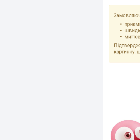
Замовляючи
приємн
швидки
миттєв
Підтвердже
картинку, 