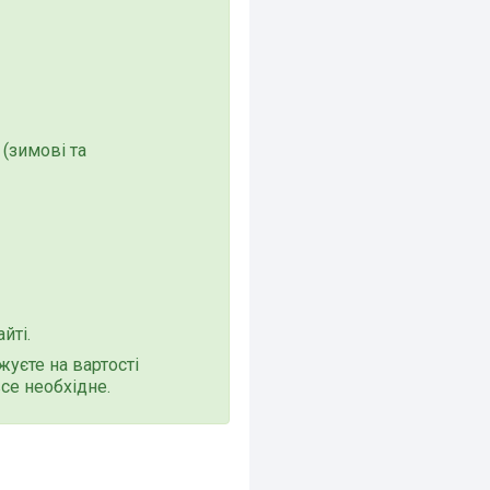
(зимові та
йті.
уєте на вартості
се необхідне.