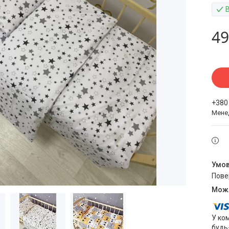
49
+380
Мене
пов
У ко
будь