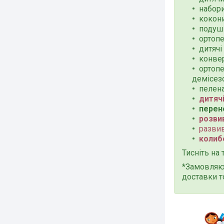
набори
кокони
подуш
ортопе
дитячі
конвер
ортопе
демісезо
пелен
дитячі
перен
розви
разви
колиб
Тисніть на
*Замовляюч
доставки т