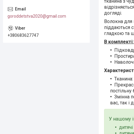
тканина з чу
відрізняєтьс
догляді.
goroddetstva2020@gmail.com
Волокна для 
піддаються с
гладкою та 
+380683627747
В комплекті:
Підковд
Простира
Наволоч
Характерист
Тканина:
Прекрасн
постільну 
Змінна п
вас, так і
У нашому і
дитяч
дитячи