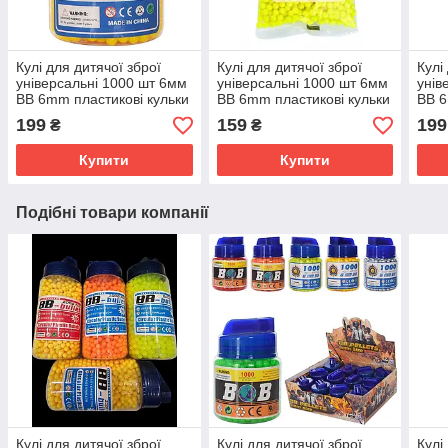
Кулі для дитячої зброї
Кулі для дитячої зброї
Кулі
універсальні 1000 шт 6мм
універсальні 1000 шт 6мм
унів
BB 6mm пластикові кульки
BB 6mm пластикові кульки
BB 6
для автомата та пістолета
для автомата та пістолета
для 
199
159
199
₴
₴
Купити
Купити
Подібні товари компанії
Кулі для дитячої зброї
Кулі для дитячої зброї
Кулі