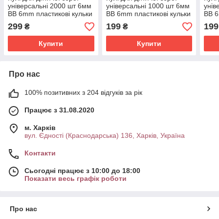
універсальні 2000 шт 6мм
універсальні 1000 шт 6мм
унів
BB 6mm пластикові кульки
BB 6mm пластикові кульки
BB 6
для автомата та пістолета
для автомата та пістолета
для 
299
199
199
₴
₴
Купити
Купити
Про нас
100% позитивних з 204 відгуків за рік
Працює з 31.08.2020
м. Харків
вул. Єдності (Краснодарська) 136, Харків, Україна
Контакти
Сьогодні працює з 10:00 до 18:00
Показати весь графік роботи
Про нас