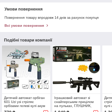
Умови повернення
Повернення товару впродовж 14 днів за рахунок покупця
Всі умови повернення
Подібні товари компанії
Дитячий автомат орбіган
Іграшковий автомат зі
Дитя
601 Uzi узі стріляє
снайперським прицілом
стрі
орбізами гелеві кулі акум
на пульках, ГЛУШНИК,
кулі
захисні окуляри 2
ЛІХТАРИК, ЛАЗЕРНИЙ
мага