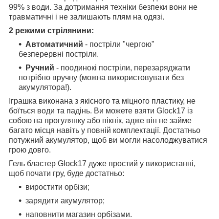
99% з води. За дотримання техніки безпеки вони не
травматичні і не залишають плям на одязі.
2 режими стрілянини:
Автоматичний
- постріли "чергою"
безперервні постріли.
Ручний
- поодинокі постріли, перезаряджати
потрібно вручну (можна використовувати без
акумулятора!).
Іграшка виконана з якісного та міцного пластику, не
боїться води та падінь. Ви можете взяти Glock17 із
собою на прогулянку або пікнік, адже він не займе
багато місця навіть у повній комплектації. Достатньо
потужний акумулятор, щоб ви могли насолоджуватися
грою довго.
Гель бластер Glock17 дуже простий у використанні,
щоб почати гру, буде достатньо:
виростити орбізи;
зарядити акумулятор;
наповнити магазин орбізами.