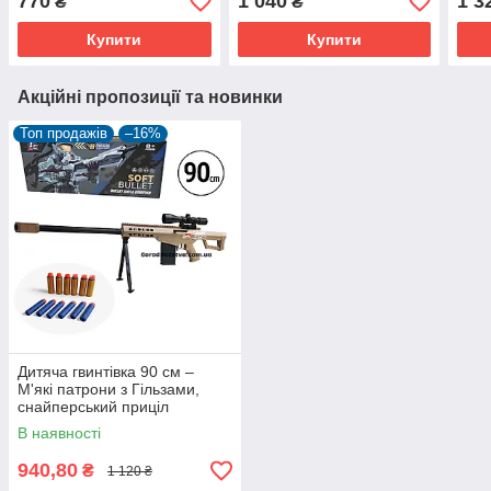
770
1 040
1 3
₴
₴
магазини зйомна ручка
ПРИЦІЛ, ПРИКЛАД
P1158D
Купити
Купити
Акційні пропозиції та новинки
Топ продажів
–16%
Дитяча гвинтівка 90 см –
М'які патрони з Гільзами,
снайперський приціл
В наявності
940,80
₴
1 120 ₴