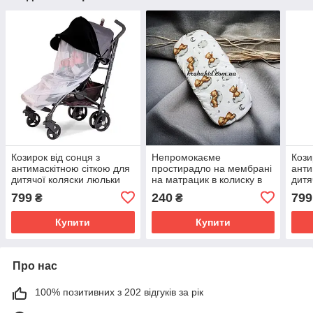
Козирок від сонця з
Непромокаєме
Кози
антимаскітною сіткою для
простирадло на мембрані
анти
дитячої коляски люльки
на матрацик в колиску в
дитя
автокрісла Must Have
дитячу коляску для
авто
799
240
799
₴
₴
Shade ДоРечі
новонародженого
Shad
Купити
Купити
Про нас
100% позитивних з 202 відгуків за рік