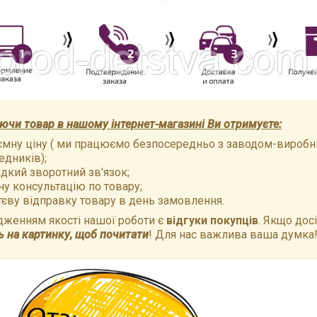
чи товар в нашому інтернет-магазині Ви отримуєте:
ємну ціну ( ми працюємо безпосередньо з заводом-виробн
едників);
дкий зворотний зв'язок;
ну консультацію по товару;
тєву відправку товару в день замовлення.
дженням якості нашої роботи є
відгуки покупців
. Якщо досі
ь на картинку, щоб почитати
! Для нас важлива ваша думка