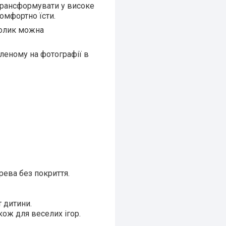
 трансформувати у високе
комфортно їсти.
столик можна
вленому на фотографії в
рева без покриття.
 дитини.
кож для веселих ігор.