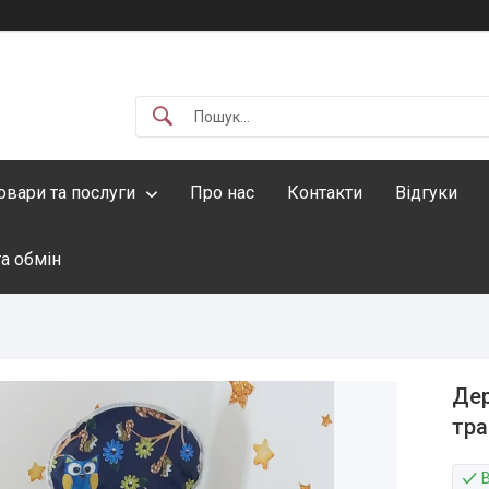
овари та послуги
Про нас
Контакти
Відгуки
а обмін
Дер
тра