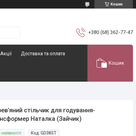
Кошик
+380 (68) 362-77-47
Акції
Доставка та оплата
Кошик
ев'яний стільчик для годування-
нсформер Наталка (Зайчик)
В наявності
Код:
GD38ST