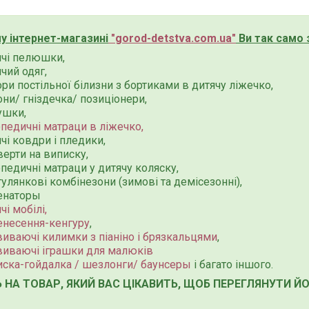
у інтернет-магазині
"
gorod-detstva.com.ua
"
Ви так само 
ячі пелюшки,
чий одяг,
ри постільної білизни з бортиками в дитячу ліжечко,
ни/ гніздечка/ позиціонери,
ушки,
опедичні матраци в ліжечко
,
чі ковдри і пледики,
ерти на виписку,
педичні матраци у дитячу коляску,
улянкові комбінезони (зимові та демісезонні),
енаторы
чі мобілі,
енесення-кенгуру
,
виваючі килимки з піаніно і брязкальцями
,
виваючі іграшки для малюків
иска-гойдалка / шезлонги/ баунсеры
і багато іншого.
Ь НА ТОВАР, ЯКИЙ ВАС ЦІКАВИТЬ, ЩОБ ПЕРЕГЛЯНУТИ 