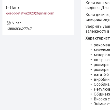
Коли ваш мал
сидіння. Для 
goroddetstva2020@gmail.com
Коли дитина 
використову
Зверніть ува
+380683627747
залежності ві
Характерист
рекоменд
максимал
матеріал
колір: н
розміри 
розміри 
вага: 6.6 
виробник
Особливо
Регулюва
Обшивка 
Висока с
Знімна с