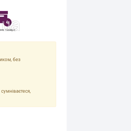
иком, без
 сумніваєтеся,
!