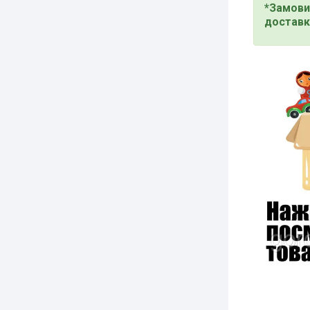
*Замови
доставк