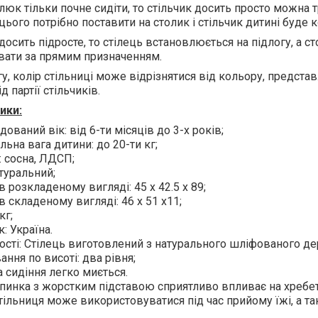
юк тільки почне сидіти, то стільчик досить просто можна
цього потрібно поставити на столик і стільчик дитині буде 
досить підросте, то стілець встановлюється на підлогу, а 
вати за прямим призначенням.
гу, колір стільниці може відрізнятися від кольору, предста
д партії стільчиків.
ики:
ований вік: від 6-ти місяців до 3-х років;
ьна вага дитини: до 20-ти кг;
: сосна, ЛДСП;
атуральний;
в розкладеному вигляді: 45 х 42.5 х 89;
в складеному вигляді: 46 х 51 х11;
кг;
: Україна.
сті: Стілець виготовлений з натурального шліфованого де
ння по висоті: два рівня;
сидіння легко миється.
пинка з жорстким підставою сприятливо впливає на хребет
тільниця може використовуватися під час прийому їжі, а та