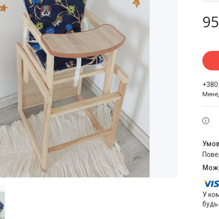
95
+380
Мене
пов
У ко
будь