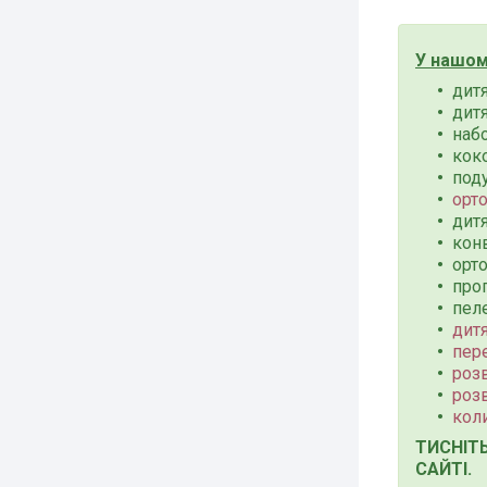
У нашом
дит
дитя
набо
коко
под
орт
дитя
конв
орто
прог
пел
дитя
пер
роз
роз
кол
ТИСНІТ
САЙТІ.