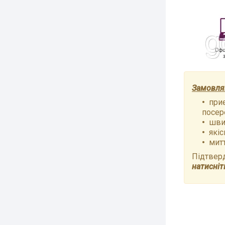
Замовляю
при
посер
шви
якіс
мит
Підтвер
натисніт