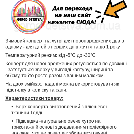
Зимовий конверт на хутрі для новонароджених два в
одному - для дітей з перших днів життя та до 1 року.
Температурний режим: від -5°С до -30°С
Конверт для новонароджених регулюється по довжині
- затягується зверху у вигляді каптуру, ширині та
об'єму, тобто росте разом з вашим малюком.
На двох змійках, надалі можна використовувати як
підстилку в коляску та сани.
Характеристики товару:
Верх конверта виготовлений з плюшевої
тканини Тедді.
Підкладка -натуральне овече хутро на
трикотажній основі з додаванням поліефірного
волокна, яке не дозволяє збиватися овчині.