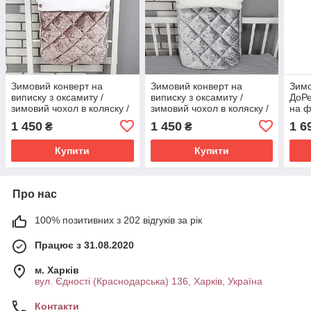
Зимовий конверт на
Зимовий конверт на
Зимо
виписку з оксамиту /
виписку з оксамиту /
ДоРе
зимовий чохол в коляску /
зимовий чохол в коляску /
на ф
конверт-чохол для
конверт-чохол для
люль
1 450
1 450
1 6
₴
₴
новонародженого
новонародженого
випи
Купити
Купити
Про нас
100% позитивних з 202 відгуків за рік
Працює з 31.08.2020
м. Харків
вул. Єдності (Краснодарська) 136, Харків, Україна
Контакти