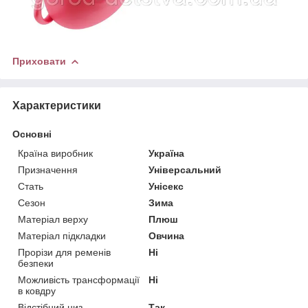
Приховати
Характеристики
Основні
Країна виробник
Україна
Призначення
Універсальний
Стать
Унісекс
Сезон
Зима
Матеріал верху
Плюш
Матеріал підкладки
Овчина
Прорізи для ременів
Ні
безпеки
Можливість трансформації
Ні
в ковдру
Відстібний низ
Так