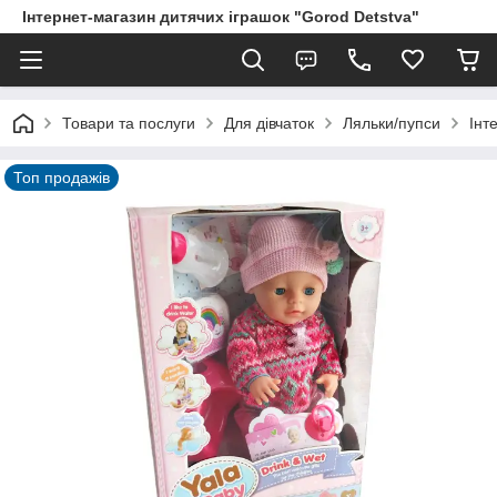
Інтернет-магазин дитячих іграшок "Gorod Detstva"
Товари та послуги
Для дівчаток
Ляльки/пупси
Інт
Топ продажів