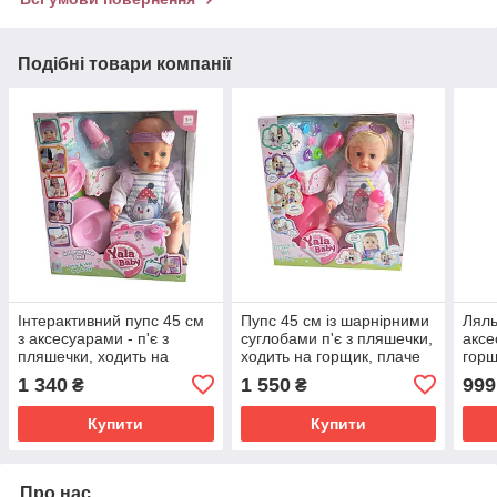
Подібні товари компанії
Інтерактивний пупс 45 см
Пупс 45 см із шарнірними
Ляль
з аксесуарами - п'є з
суглобами п'є з пляшечки,
аксе
пляшечки, ходить на
ходить на горщик, плаче
горщ
горщик, заплющує очі,
сльозами, може стояти
пуст
1 340
1 550
999
₴
₴
плаче сльозами
функ
Купити
Купити
Про нас