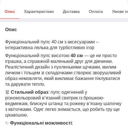
Опис
Характеристики
Доставка
Оплата
Умови п
Опис
Функціональний пупс 40 см з аксесуарами –
інтерактивна лялька для турботливих ігор
Функціональний пупс висотою
40 см
— це не просто
іграшка, а справжній маленький друг для дівчинки.
Реалістичний дизайн з пухленькими щічками, милим
личком і тільцем зі складочками створює зворушливий
образ немовляти, який викликає бажання піклуватися
та дарувати тепло.
👗
Стильний образ
: пупс одягнений у
різнокольоровий в’язаний светрик із брошкою-
ведмежам, блискучі штанці та рожеву в’язану шапочку
з квіточками. Одяг легко знімається, що робить гру ще
цікавішою.
✨
Функціональні можливості
: