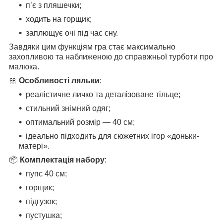
п’є з пляшечки;
ходить на горщик;
заплющує очі під час сну.
Завдяки цим функціям гра стає максимально
захопливою та наближеною до справжньої турботи про
малюка.
🎀
Особливості ляльки
:
реалістичне личко та деталізоване тільце;
стильний знімний одяг;
оптимальний розмір — 40 см;
ідеально підходить для сюжетних ігор «доньки-
матері».
📦
Комплектація набору
:
пупс 40 см;
горщик;
підгузок;
пустушка;