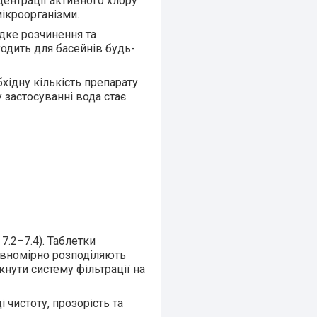
центрації активного хлору
мікроорганізми.
идке розчинення та
ходить для басейнів будь-
бхідну кількість препарату
 застосуванні вода стає
.2–7.4). Таблетки
рівномірно розподіляють
нути систему фільтрації на
 чистоту, прозорість та