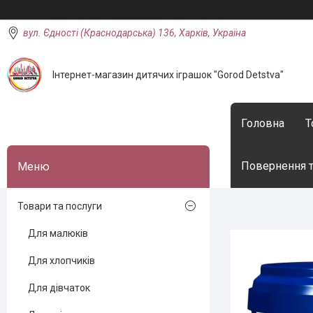
вул. Єдності (Краснодарська) 136, Харків, Україна
Інтернет-магазин дитячих іграшок "Gorod Detstva"
Головна
Т
Повернення т
Товари та послуги
Для малюків
Для хлопчиків
Для дівчаток