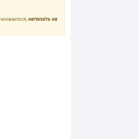
умніваєтеся,
натисніть на