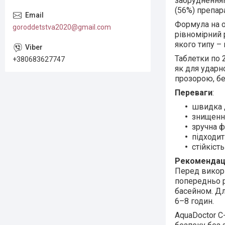
забрудненням
(56%) препара
Формула на о
goroddetstva2020@gmail.com
рівномірний 
якого типу –
Таблетки по 
+380683627747
як для ударн
прозорою, б
Переваги
:
швидка д
знищенн
зручна ф
підходит
стійкіст
Рекомендаці
Перед викори
попередньо р
басейном. Дл
6–8 годин.
AquaDoctor C