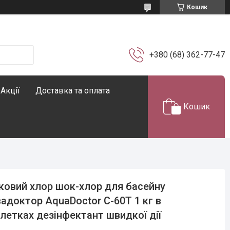
Кошик
+380 (68) 362-77-47
Акції
Доставка та оплата
Кошик
овий хлор шок-хлор для басейну
адоктор AquaDoctor C-60T 1 кг в
летках дезінфектант швидкої дії