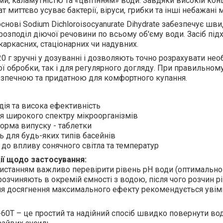
и, каламутністю та «цвітінням» води. Завдяки високій кон
т миттєво усуває бактерії, віруси, грибки та інші небажані 
снові Sodium Dichloroisocyanurate Dihydrate забезпечує шв
розподіл діючої речовини по всьому об'єму води. Засіб під
 каркасних, стаціонарних чи надувних.
20 г зручні у дозуванні і дозволяють точно розрахувати нео
ої обробки, так і для регулярного догляду. При правильному
езпечною та придатною для комфортного купання.
ія та висока ефективність
я широкого спектру мікроорганізмів
орма випуску - таблетки
ь для будь-яких типів басейнів
ь до впливу сонячного світла та температур
ї щодо застосування:
станням важливо перевірити рівень рН води (оптимально 7
озчиняють в окремій ємності з водою, після чого розчин 
я досягнення максимального ефекту рекомендується увімк
-60T – це простий та надійний спосіб швидко повернути воді