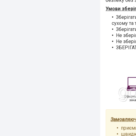
безпеку без 
Умови збері
Зберігат
сухому та 
Зберігат
Не збері
Не збері
ЗБЕРІГА
Замовляючи
приємн
швидки