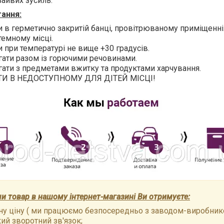
зайвих зусиль.
гання:
и в герметично закритій банці, провітрюваному приміщенні.
темному місці.
и при температурі не вище +30 градусів.
гати разом із горючими речовинами.
гати з предметами вжитку та продуктами харчування.
ТИ В НЕДОСТУПНОМУ ДЛЯ ДІТЕЙ МІСЦІ!
 товар в нашому інтернет-магазині Ви отримуєте:
у ціну ( ми працюємо безпосередньо з заводом-виробнико
й зворотний зв'язок;