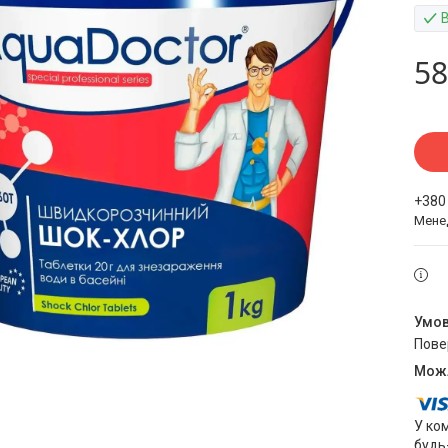
58
+380
Мене
пов
У ко
будь