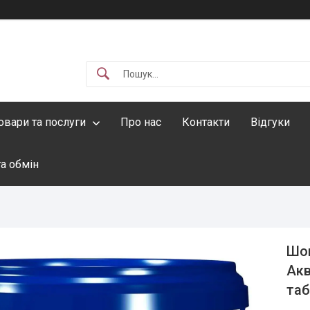
овари та послуги
Про нас
Контакти
Відгуки
а обмін
Шок
Акв
таб