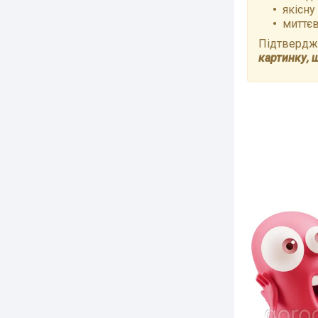
якісну
миттєв
Підтвердже
картинку, 