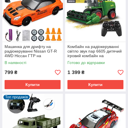
Машинка для дрифту на
Комбайн на радіокеруванні
радіокеруванні Nissan GT-R
світло звук пар 6605 дитячий
4WD Ніссан ГТР на
ігровий комбайн на
радіокеруванні дрифт
акумуляторі
В наявності
Готово до відправки
799
1 399
₴
₴
Купити
Купити
Топ продажів