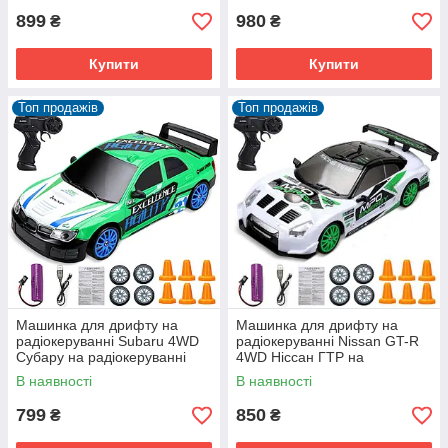
899
980
₴
₴
Купити
Купити
Топ продажів
Топ продажів
Машинка для дрифту на
Машинка для дрифту на
радіокеруванні Subaru 4WD
радіокеруванні Nissan GT-R
Субару на радіокеруванні
4WD Ніссан ГТР на
дрифт
радіокеруванні дрифт
В наявності
В наявності
799
850
₴
₴