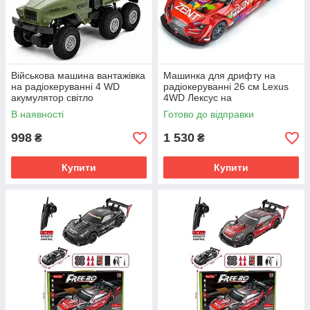
Військова машина вантажівка
Машинка для дрифту на
на радіокеруванні 4 WD
радіокеруванні 26 см Lexus
акумулятор світло
4WD Лексус на
амортизатори 999-24
радіокеруванні дрифт
В наявності
Готово до відправки
998
1 530
₴
₴
Купити
Купити