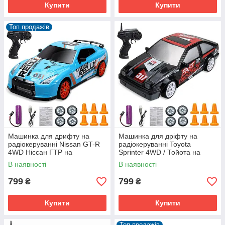
Купити
Купити
Топ продажів
Машинка для дрифту на
Машинка для дріфту на
радіокеруванні Nissan GT-R
радіокеруванні Toyota
4WD Ніссан ГТР на
Sprinter 4WD / Тойота на
радіокеруванні дрифт
радіокеруванні дрифт
В наявності
В наявності
799
799
₴
₴
Купити
Купити
Топ продажів