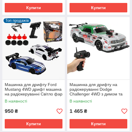
Купити
Купити
Топ продажів
Машинка для дрифту Ford
Машинка для дрифту на
Mustang 4WD дрифт машина
радіокеруванні Dodge
на радіокеруванні Світло фар
Challenger 4WD з димом та
Підсвічування дна
світлом з колесами для
В наявності
В наявності
дрифту
950
1 465
₴
₴
Купити
Купити