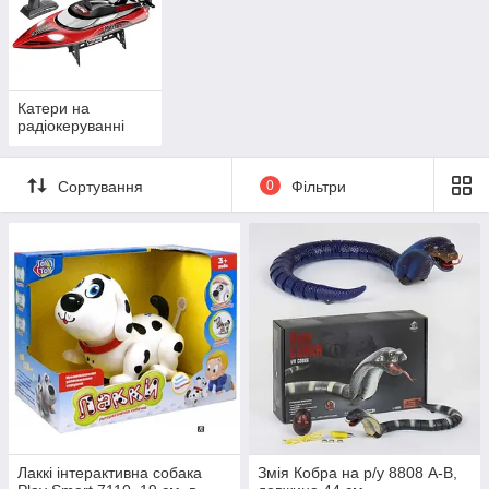
Катери на
радіокеруванні
Сортування
0
Фільтри
Лаккі інтерактивна собака
Змія Кобра на р/у 8808 А-В,