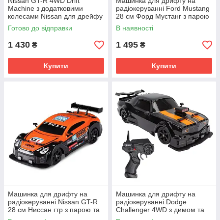
Nissan GT-R 4WD Drift
Машинка для дрифту на
Machine з додатковими
радіокеруванні Ford Mustang
колесами Nissan для дрейфу
28 см Форд Мустанг з парою
28 см
та світлом з колесами для
Готово до відправки
В наявності
дрифту
1 430
1 495
₴
₴
Купити
Купити
Машинка для дрифту на
Машинка для дрифту на
радіокеруванні Nissan GT-R
радіокеруванні Dodge
28 см Ниссан гтр з парою та
Challenger 4WD з димом та
світлом з колесами для
світлом з колесами для