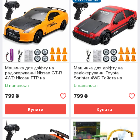
Машинка для дріфту на
Машинка для дріфту на
радіокеруванні Nissan GT-R
радіокеруванні Toyota
4WD Ніссан ГТР на
Sprinter 4WD Тойота на
радіокеруванні дрифт
радіокеруванні дрифт
В наявності
В наявності
799
799
₴
₴
Купити
Купити