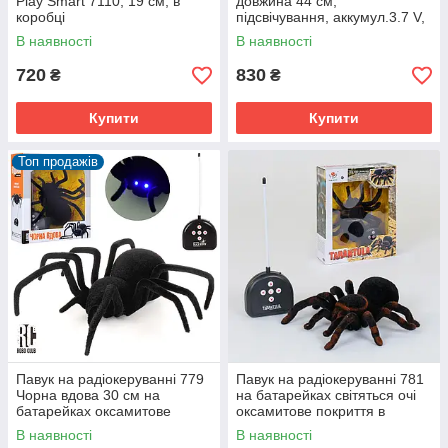
Play Smart 7110, 19 см, в
довжина 44 см,
коробці
підсвічування, аккумул.3.7 V,
2 кольори, на акумуляторі, в
В наявності
В наявності
коробці
720
830
₴
₴
Купити
Купити
Топ продажів
Павук на радіокеруванні 779
Павук на радіокеруванні 781
Чорна вдова 30 см на
на батарейках світяться очі
батарейках оксамитове
оксамитове покриття в
покриття світяться очі в
коробці
В наявності
В наявності
коробці