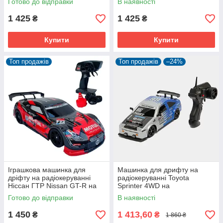
Готово до відправки
В наявності
дрифту
дрифту
1 425
1 425
₴
₴
Купити
Купити
Топ продажів
Топ продажів
–24%
Іграшкова машинка для
Машинка для дрифту на
дріфту на радіокеруванні
радіокеруванні Toyota
Ніссан ГТР Nissan GT-R на
Sprinter 4WD на
пульті управління дрифт
радіокеруванні дрифт 28 см
Готово до відправки
В наявності
СВІТЛО ПАР
1 450
1 413,60
₴
₴
1 860 ₴