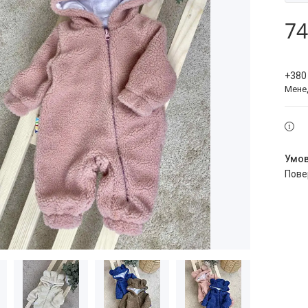
74
+380
Мене
пов