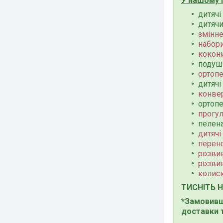
У нашому 
дитяч
дитячи
змінне
набори
кокони
подуш
ортопе
дитячі
конвер
ортопе
прогул
пелен
дитячі 
перено
розвив
розви
колис
ТИСНІТЬ 
*Замовивши
доставки 