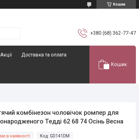
Кошик
+380 (68) 362-77-47
Акції
Доставка та оплата
Кошик
ячий комбінезон чоловічок ромпер для
онародженого Тедді 62 68 74 Осінь Весна
ає в наявності
Код:
GD141DM