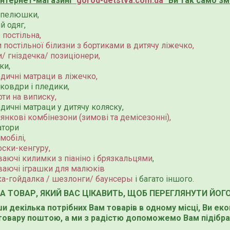
інтернет-магазині
"
gorod-detstva.com.ua
"
Ви так само зм
і пелюшки,
й одяг,
 постільна,
 постільної білизни з бортиками в дитячу ліжечко,
/ гніздечка/ позиціонери,
ки,
дичні матраци в ліжечко,
 ковдри і пледики,
ти на виписку,
дичні матраци у дитячу коляску,
янкові комбінезони (зимові та демісезонні),
атори
мобілі,
ски-кенгуру,
аючі килимки з піаніно і брязкальцями
,
ваючі іграшки для малюків
ка-гойдалка / шезлонги/ баунсеры
і багато іншого.
НА ТОВАР, ЯКИЙ ВАС ЦІКАВИТЬ, ЩОБ ПЕРЕГЛЯНУТИ ЙОГ
 декілька потрібних Вам товарів в одному місці, Ви ек
товару поштою, а ми з радістю допоможемо Вам підібра