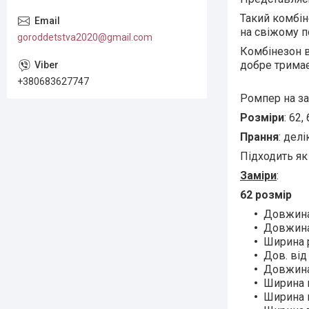
Такий комбін
на свіжому по
goroddetstva2020@gmail.com
Комбінезон 
добре тримає
+380683627747
Ромпер на за
Розміри
: 62,
Прання
: дел
Підходить як 
Заміри
:
62 розмір
Довжина 
Довжина 
Ширина р
Дов. від
Довжина
Ширина н
Ширина п