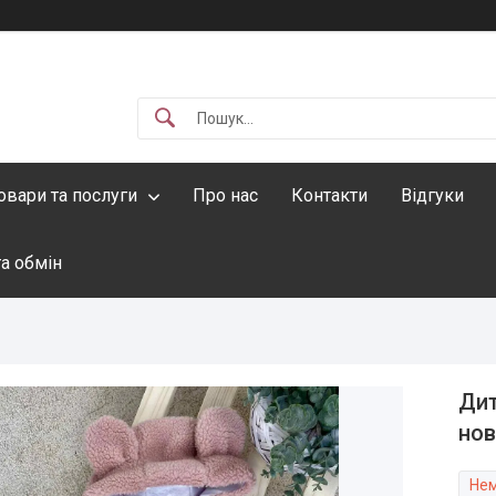
овари та послуги
Про нас
Контакти
Відгуки
а обмін
Дит
нов
Нем