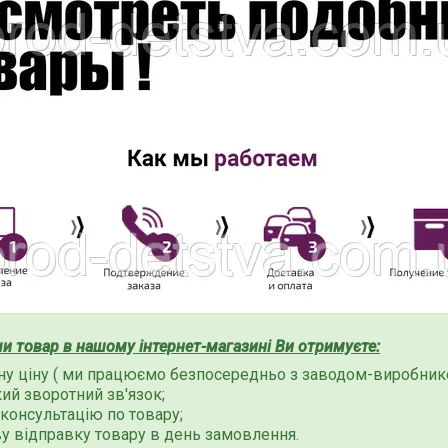
 товар в нашому інтернет-магазині Ви отримуєте:
у ціну ( ми працюємо безпосередньо з заводом-виробнико
й зворотний зв'язок;
 консультацію по товару;
у відправку товару в день замовлення.