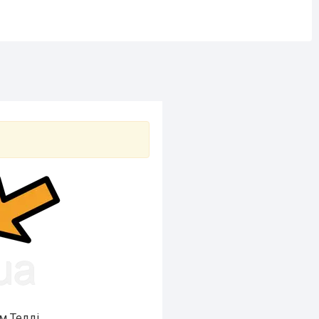
 Тедді.