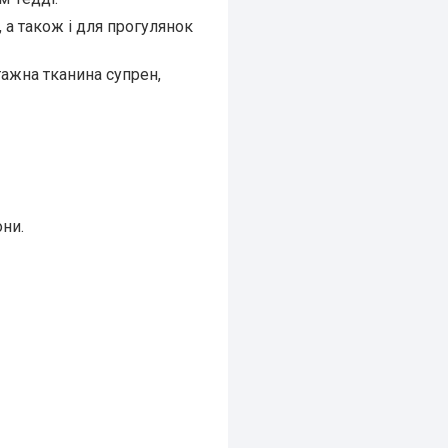
 а також і для прогулянок
тажна тканина супрен,
они.