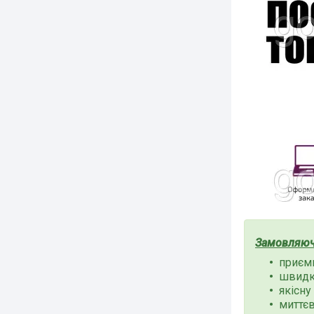
Замовляючи
приємн
швидки
якісну
миттєв