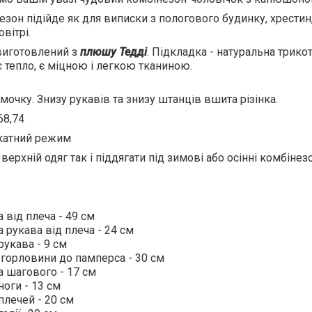
езон підійде як для виписки з пологового будинку, хрестин,
вітрі.
виготовлений з
плюшу Тедді
. Підкладка - натуральна трико
 тепло, є міцною і легкою тканиною.
мочку. Знизу рукавів та знизу штанців вшита різінка.
 68,74
ікатний режим
верхній одяг так і піддягати під зимові або осінні комбінез
від плеча - 49 см
рукава від плеча - 24 см
укава - 9 см
 горловини до памперса - 30 см
 шагового - 17 см
оги - 13 см
лечей - 20 см