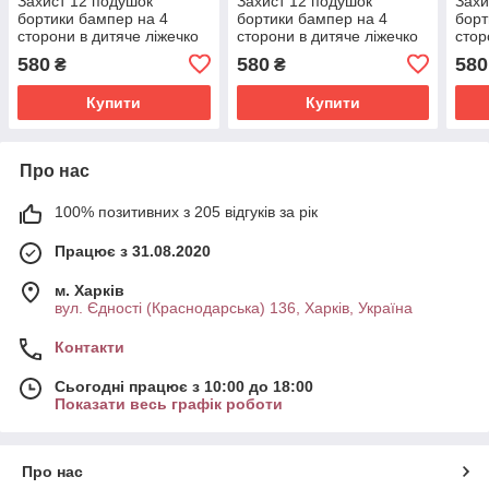
Захист 12 подушок
Захист 12 подушок
Захи
бортики бампер на 4
бортики бампер на 4
борт
сторони в дитяче ліжечко
сторони в дитяче ліжечко
стор
120*60 см на зав'язочках
120*60 см на зав'язочках
120*
580
580
580
₴
₴
висота 30 см
висота 30 см
висо
Купити
Купити
Про нас
100% позитивних з 205 відгуків за рік
Працює з 31.08.2020
м. Харків
вул. Єдності (Краснодарська) 136, Харків, Україна
Контакти
Сьогодні працює з 10:00 до 18:00
Показати весь графік роботи
Про нас