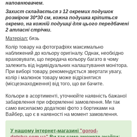
наповнювачем.
Захист складається з 12 окремих подушок
розміром 30*30 см, кожна подушка кріпиться
окремо, на кожній подушці для цього передбачені
2 атласні стрічки.
Матеріал:
бязь
Колір товару на фотографіях максимально
наближений до кольору оригіналу. Однак, необхідно
враховувати, що передача кольору багато в чому
залежить від індивідуальних налаштування монітора.
При виборі товару, рекомендується звертати увагу,
колір і малюнок товару може відрізнятися
(місцезнаходження) від того, що ви бачите.
Кольори в асортименті, уточнюйте наявність бажаної
забарвлення при оформленні замовлення. Ми так
само висилаємо додаткові фото з бортиками на
Вайбер, що є в наявності на момент замовлення.
У нашому інтернет-магазині
"
gorod-
detstva.com.ua
"
Ви так само зможете знайти: