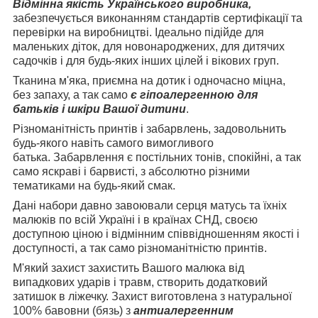
Відмінна якість Українського виробника,
забезпечується виконанням стандартів сертифікації та
перевірки на виробництві. Ідеально підійде для
маленьких діток, для новонароджених, для дитячих
садочків і для будь-яких інших цілей і вікових груп.
Тканина м'яка, приємна на дотик і одночасно міцна,
без запаху, а так само
є гіпоалергенною для
батьків і шкіри Вашої дитини
.
Різноманітність принтів і забарвлень, задовольнить
будь-якого навіть самого вимогливого
батька. Забарвлення є постільних тонів, спокійні, а так
само яскраві і барвисті, з абсолютно різними
тематиками на будь-який смак.
Дані набори давно завоювали серця матусь та їхніх
малюків по всій Україні і в країнах СНД, своєю
доступною ціною і відмінним співвідношенням якості і
доступності, а так само різноманітністю принтів.
М'який захист захистить Вашого малюка від
випадкових ударів і травм, створить додатковий
затишок в ліжечку. Захист виготовлена з натуральної
100% бавовни (бязь) з
антиалергенним