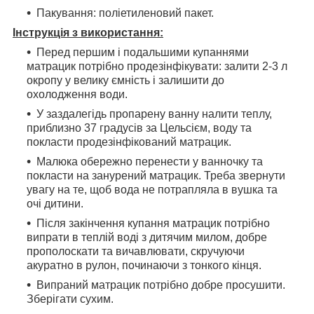
Пакування: поліетиленовий пакет.
Інструкція з використання:
Перед першим і подальшими купаннями
матрацик потрібно продезінфікувати: залити 2-3 л
окропу у велику ємність і залишити до
охолодження води.
У заздалегідь пропарену ванну налити теплу,
приблизно 37 градусів за Цельсієм, воду та
покласти продезінфікований матрацик.
Малюка обережно перенести у ванночку та
покласти на занурений матрацик. Треба звернути
увагу на те, щоб вода не потрапляла в вушка та
очі дитини.
Після закінчення купання матрацик потрібно
випрати в теплій воді з дитячим милом, добре
прополоскати та вичавлювати, скручуючи
акуратно в рулон, починаючи з тонкого кінця.
Випраний матрацик потрібно добре просушити.
Зберігати сухим.