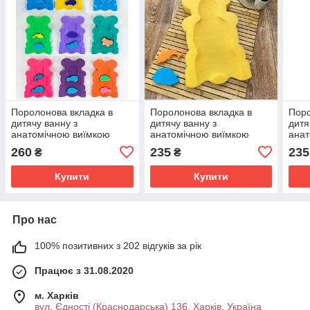
Поролонова вкладка в
Поролонова вкладка в
Поро
дитячу ванну з
дитячу ванну з
дитя
анатомічною виїмкою
анатомічною виїмкою
анат
поролоновий матрасик в
поролоновий матрасик в
поро
260
235
235
₴
₴
ванночку для
ванночку для
ванн
новонародженого
новонародженого
нов
Купити
Купити
Про нас
100% позитивних з 202 відгуків за рік
Працює з 31.08.2020
м. Харків
вул. Єдності (Краснодарська) 136, Харків, Україна