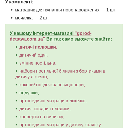
У комплекті:
матрацик для купання новонароджених — 1 шт,
мочалка — 2 шт.
У нашому інтернет-магазині
"
gorod-
detstva.com.ua
"
Ви так само зможете знайти:
дитячі пелюшки,
дитячий одяг,
змінне постільна,
набори постільної білизни з бортиками в
дитячу ліжечко,
кокони/ гніздечка/ позиціонери,
подушки,
ортопедичні матраци в ліжечко,
дитячі ковдри і пледики,
конверти на виписку,
ортопедичні матраци у дитячу коляску,