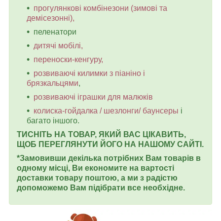
прогулянкові комбінезони (зимові та
демісезонні),
пеленатори
дитячі мобілі,
переноски-кенгуру,
розвиваючі килимки з піаніно і
брязкальцями
,
розвиваючі іграшки для малюків
колиска-гойдалка / шезлонги/ баунсеры
і
багато іншого.
ТИСНІТЬ НА ТОВАР, ЯКИЙ ВАС ЦІКАВИТЬ,
ЩОБ ПЕРЕГЛЯНУТИ ЙОГО НА НАШОМУ САЙТІ.
*Замовивши декілька потрібних Вам товарів в
одному місці, Ви економите на вартості
доставки товару поштою, а ми з радістю
допоможемо Вам підібрати все необхідне.