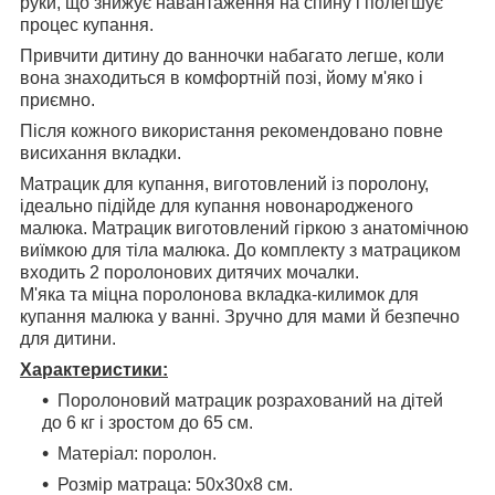
руки, що знижує навантаження на спину і полегшує
процес купання.
Привчити дитину до ванночки набагато легше, коли
вона знаходиться в комфортній позі, йому м'яко і
приємно.
Після кожного використання рекомендовано повне
висихання вкладки.
Матрацик для купання, виготовлений із поролону,
ідеально підійде для купання новонародженого
малюка. Матрацик виготовлений гіркою з анатомічною
виїмкою для тіла малюка. До комплекту з матрациком
входить 2 поролонових дитячих мочалки.
М'яка та міцна поролонова вкладка-килимок для
купання малюка у ванні. Зручно для мами й безпечно
для дитини.
Характеристики:
Поролоновий матрацик розрахований на дітей
до 6 кг і зростом до 65 см.
Матеріал: поролон.
Розмір матраца: 50х30х8 см.