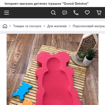
Інтернет-магазин дитячих іграшок "Gorod Detstva"
Товари та послуги
Для малюків
Поролоновий матрац