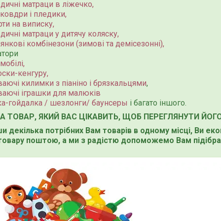
дичні матраци в ліжечко,
 ковдри і пледики,
ти на виписку,
дичні матраци у дитячу коляску,
янкові комбінезони (зимові та демісезонні),
атори
мобілі,
ски-кенгуру,
аючі килимки з піаніно і брязкальцями
,
ваючі іграшки для малюків
ка-гойдалка / шезлонги/ баунсеры
і багато іншого.
НА ТОВАР, ЯКИЙ ВАС ЦІКАВИТЬ, ЩОБ ПЕРЕГЛЯНУТИ ЙОГ
 декілька потрібних Вам товарів в одному місці, Ви ек
товару поштою, а ми з радістю допоможемо Вам підібра