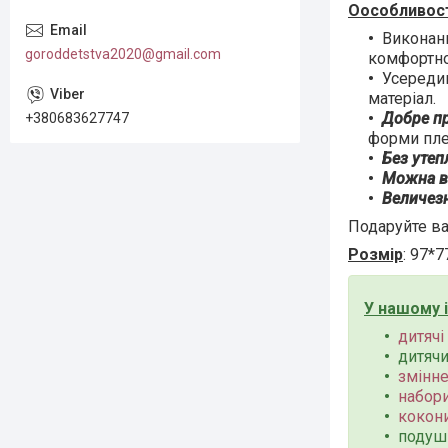
Оособливос
Виконани
goroddetstva2020@gmail.com
комфортно
Усереди
матеріал.
Добре п
+380683627747
форми пле
Без утеп
Можна ви
Величезн
Подаруйте в
Розмір
: 97*7
У нашому 
дитяч
дитячи
змінне
набори
кокони
подуш