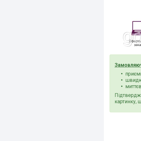
Замовляюч
приємн
швидки
миттєв
Підтвердже
картинку, 