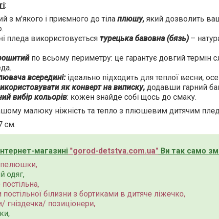
ті
:
й з м'якого і приємного до тіла
плюшу,
який дозволить ва
.
ні пледа використовується
турецька бавовна (бязь)
– натур
рошитий
по всьому периметру: це гарантує довгий термін 
да.
лювача всередині:
ідеально підходить для теплої весни, осен
користовувати як конверт на виписку,
додавши гарний бант
ий вибір кольорів
: кожен знайде собі щось до смаку.
ашому малюку ніжність та тепло з плюшевим дитячим пле
7 см.
інтернет-магазині
"
gorod-detstva.com.ua
"
Ви так само зм
і пелюшки,
й одяг,
 постільна,
 постільної білизни з бортиками в дитяче ліжечко,
/ гніздечка/ позиціонери,
ки,