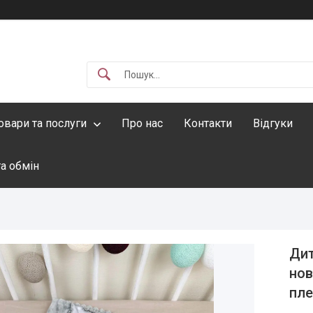
овари та послуги
Про нас
Контакти
Відгуки
а обмін
Дит
нов
пле