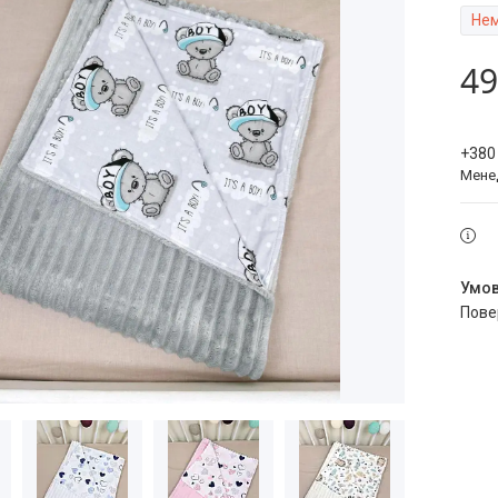
Нем
49
+380
Мене
пов