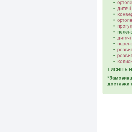
ортопе
дитячі
конвер
ортопе
прогул
пелен
дитячі 
перено
розвив
розви
колис
ТИСНІТЬ 
*Замовивши
доставки 