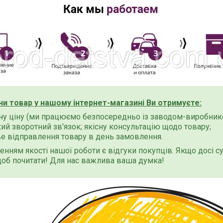
и товар у нашому інтернет-магазині Ви отримуєте:
у ціну (ми працюємо безпосередньо із заводом-виробнико
й зворотний зв'язок; якісну консультацію щодо товару;
е відправлення товару в день замовлення.
нням якості нашої роботи є відгуки покупців. Якщо досі су
щоб почитати! Для нас важлива ваша думка!