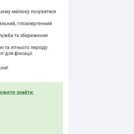
шому малюку почуватися
альний, гіпоалергенний
служби та збереження
і та літнього періоду.
 для фіксації.
дом!
ожете знайти: