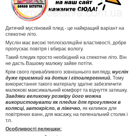
Дитячий мусліновий плед - це найкращий варіант на
спекотне літо.
Муслін має високі теплоізоляційні властивості, добре
пропускає повітря і вбирає вологу.
Такий пледик просто необхідний на спекотне літо. Він
не дасть Вашому малюку зайве потіти.
Крім свого привабливого зовнішнього вигляду,
муслін
дуже приємний на дотик і гіпоалергенний.
Тому
використання такого матеріалу здатне забезпечити
малюкові максимальний комфорт та відчуття затишку.
Завдяки великому розміру його можна
використовувати як пледик для прогулянок в
колясці, автокрісло, в ліжечко,
як килимок для
повітряних ванн, для масажу, на пеленальний столик і
т.п.
Особливості пелюшки: