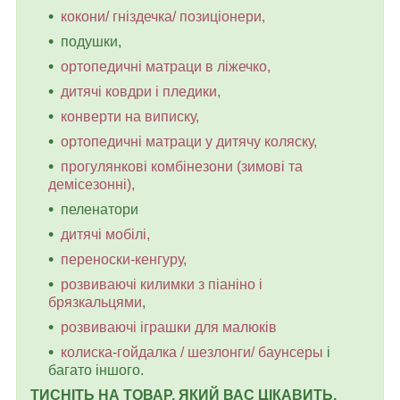
кокони/ гніздечка/ позиціонери,
подушки,
ортопедичні матраци в ліжечко,
дитячі ковдри і пледики,
конверти на виписку,
ортопедичні матраци у дитячу коляску,
прогулянкові комбінезони (зимові та
демісезонні),
пеленатори
дитячі мобілі,
переноски-кенгуру,
розвиваючі килимки з піаніно і
брязкальцями
,
розвиваючі іграшки для малюків
колиска-гойдалка / шезлонги/ баунсеры
і
багато іншого.
ТИСНІТЬ НА ТОВАР, ЯКИЙ ВАС ЦІКАВИТЬ,