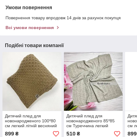
Умови повернення
Повернення товару впродовж 14 днів за рахунок покупця
Всі умови повернення
Подібні товари компанії
Дитячий плед для
Дитячий плед для
Дитя
новонародженого 100*80
новонародженого 85*85
ново
см легкий літній весняний
см Туреччина легкий
см л
осінній пледик
літній весняний осінній
осін
899
510
899
₴
₴
пледик