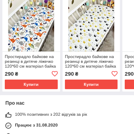
Простирадло байкове на
Простирадло байкове на
Прос
резинці в дитяче ліжечко
резинці в дитяче ліжечко
рези
120*60 см матеріал байка
120*60 см матеріал байка
120*
бавовна
бавовна
бав
290
290
290
₴
₴
Купити
Купити
Про нас
100% позитивних з 202 відгуків за рік
Працює з 31.08.2020