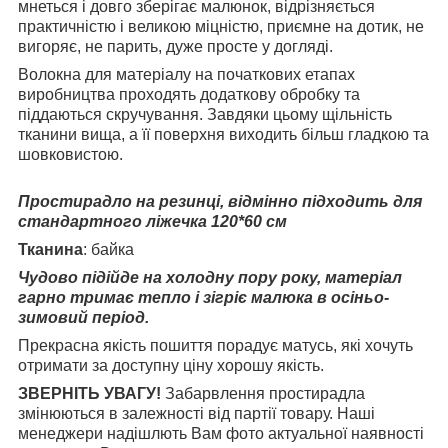
мнеться і довго зберігає малюнок, відрізняється
практичністю і великою міцністю, приємне на дотик, не
вигоряє, не парить, дуже просте у догляді.
Волокна для матеріалу на початкових етапах
виробництва проходять додаткову обробку та
піддаються скручування. Завдяки цьому щільність
тканини вища, а її поверхня виходить більш гладкою та
шовковистою.
Простирадло на резинці, відмінно підходить для
стандартного ліжечка 120*60 см
Тканина
: байка
Чудово підійде на холодну пору року, матеріал
гарно тримає тепло і зігріє малюка в осіньо-
зимовий період.
Прекрасна якість пошиття порадує матусь, які хочуть
отримати за доступну ціну хорошу якість.
ЗВЕРНІТЬ УВАГУ!
Забарвлення простирадла
змінюються в залежності від партії товару. Наші
менеджери надішлють Вам фото актуальної наявності