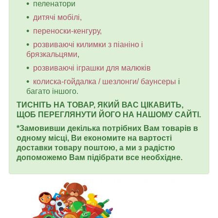
пеленатори
дитячі мобілі,
переноски-кенгуру,
розвиваючі килимки з піаніно і
брязкальцями
,
розвиваючі іграшки для малюків
колиска-гойдалка / шезлонги/ баунсеры
і
багато іншого.
ТИСНІТЬ НА ТОВАР, ЯКИЙ ВАС ЦІКАВИТЬ,
ЩОБ ПЕРЕГЛЯНУТИ ЙОГО НА НАШОМУ САЙТІ.
*Замовивши декілька потрібних Вам товарів в
одному місці, Ви економите на вартості
доставки товару поштою, а ми з радістю
допоможемо Вам підібрати все необхідне.