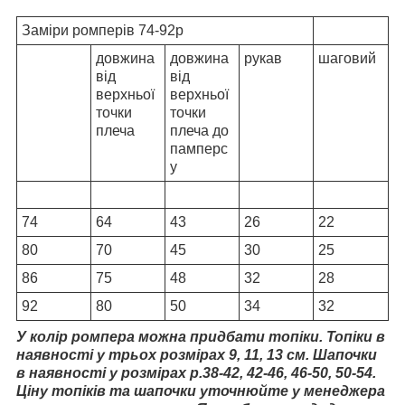
Заміри ромперів 74-92р
довжина
довжина
рукав
шаговий
від
від
верхньої
верхньої
точки
точки
плеча
плеча до
памперс
у
74
64
43
26
22
80
70
45
30
25
86
75
48
32
28
92
80
50
34
32
У колір ромпера можна придбати топіки. Топіки в
наявності у трьох розмірах 9, 11, 13 см. Шапочки
в наявності у розмірах р.38-42, 42-46, 46-50, 50-54.
Ціну топіків та шапочки уточнюйте у менеджера