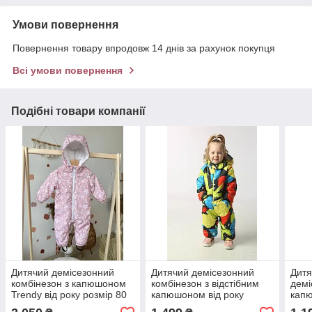
Умови повернення
Повернення товару впродовж 14 днів за рахунок покупця
Всі умови повернення
Подібні товари компанії
Дитячий демісезонний
Дитячий демісезонний
Дитя
комбінезон з капюшоном
комбінезон з відстібним
демі
Trendy від року розмір 80
капюшоном від року
капю
86 92 98 Весна Осінь
розмір 80 86 92 98 Весна
розм