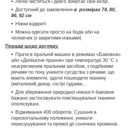
Легко чиститься і довго зберігає свій колір.
Доступний до замовлення
в розмірах 74, 80,
86, 92 см
Ніжки відкриті
Можна одягати просто на бодік або на
чоловічок (з закритими ніжками)
Поради щодо догляду.
Прати в пральній машині в режимах «Бавовна»
або «Делікатне прання» при температурі 30 °С з
неагресивним пральним засобом, з подібними
речами по тону, уникати сусідства з речами, що
мають елементи, здатні пошкодити тканину
(металевий декор, гострі гудзики, .
Для збереження природної ніжності бавовни
бажано застосовувати пом'якшувальні тканини
ополіскувачі.
Віджимання 400 оборотів. Сушіння в
горизонтальному положенні, уникати
пересушування та прямої дії сонячних променів.