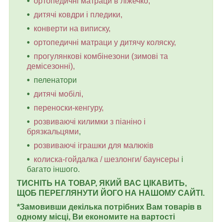
ортопедичні матраци в ліжечко,
дитячі ковдри і пледики,
конверти на виписку,
ортопедичні матраци у дитячу коляску,
прогулянкові комбінезони (зимові та
демісезонні),
пеленатори
дитячі мобілі,
переноски-кенгуру,
розвиваючі килимки з піаніно і
брязкальцями
,
розвиваючі іграшки для малюків
колиска-гойдалка / шезлонги/ баунсеры
і
багато іншого.
ТИСНІТЬ НА ТОВАР, ЯКИЙ ВАС ЦІКАВИТЬ,
ЩОБ ПЕРЕГЛЯНУТИ ЙОГО НА НАШОМУ САЙТІ.
*Замовивши декілька потрібних Вам товарів в
одному місці, Ви економите на вартості