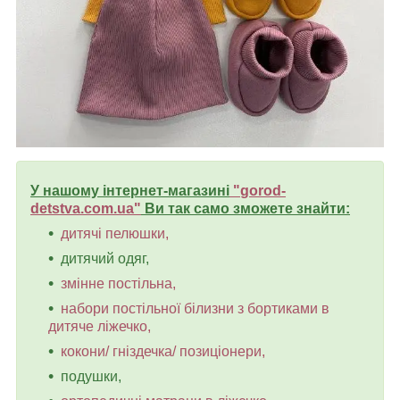
У нашому інтернет-магазині
"
gorod-
detstva.com.ua
"
Ви так само зможете знайти:
дитячі пелюшки,
дитячий одяг,
змінне постільна,
набори постільної білизни з бортиками в
дитяче ліжечко,
кокони/ гніздечка/ позиціонери,
подушки,