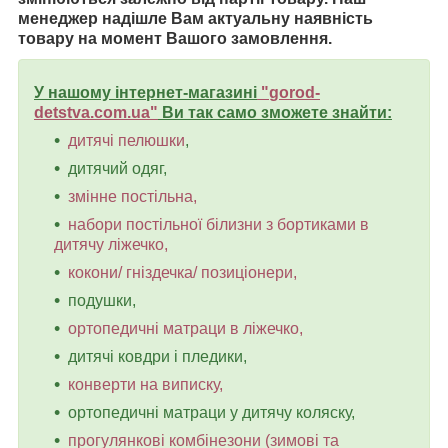
менеджер надішле Вам актуальну наявність
товару на момент Вашого замовлення.
У нашому інтернет-магазині
"
gorod-
detstva.com.ua
"
Ви так само зможете знайти:
дитячі пелюшки
,
дитячий одяг,
змінне постільна,
набори постільної білизни з бортиками в
дитячу ліжечко,
кокони/ гніздечка/ позиціонери,
подушки,
ортопедичні матраци в ліжечко,
дитячі ковдри і пледики,
конверти на виписку,
ортопедичні матраци у дитячу коляску,
прогулянкові комбінезони (зимові та