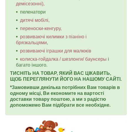
демісезонні),
пеленатори
дитячі мобілі,
переноски-кенгуру,
розвиваючі килимки з піаніно і
брязкальцями
,
розвиваючі іграшки для малюків
колиска-гойдалка / шезлонги/ баунсеры
і
багато іншого.
ТИСНІТЬ НА ТОВАР, ЯКИЙ ВАС ЦІКАВИТЬ,
ЩОБ ПЕРЕГЛЯНУТИ ЙОГО НА НАШОМУ САЙТІ.
*Замовивши декілька потрібних Вам товарів в
одному місці, Ви економите на вартості
доставки товару поштою, а ми з радістю
допоможемо Вам підібрати все необхідне.