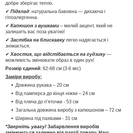
добре зберігає тепло.
✔
Підклад
: натуральна бавовна — дихаюча і
гіпоалергенна.
✔
Капюшон з вушками
– милий акцент, який не
залишить вас поза увагою!
✔
Застібка на блискавку
легко надягається і
знімається.
✔
Хвостик, що відстібається на гудзику
—
можливість змінювати образ в один рух!
Розмір єдиний
: 62-68 см (3-6 міс)
Заміри виробу:
Довжина рукава – 20 см
Від памперса до кінця ніжки – 24 см
Від плеча до п'яточки - 53 см
Загальна довжина виробу з капюшоном – 72 см
Ширина під пахвами - 31 см
*Зверніть увагу!
Забарвлення виробів
змінюються залежно від партії товару. Наш