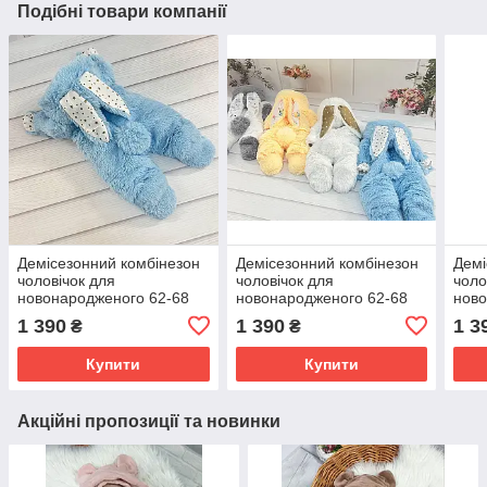
Подібні товари компанії
Демісезонний комбінезон
Демісезонний комбінезон
Демі
чоловічок для
чоловічок для
чоло
новонародженого 62-68
новонародженого 62-68
ново
см Зайчик хвостик
см Зайчик хвостик
см З
1 390
1 390
1 3
₴
₴
відстібається Весна Осінь
відстібається Весна Осінь
відс
Купити
Купити
Акційні пропозиції та новинки