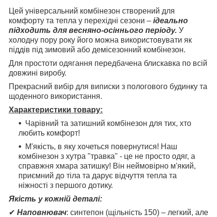
Цей універсальний комбінезон створений для
комфорту та тепла у перехідні сезони –
ідеально
підходить для весняно-осіннього періоду.
У
холодну пору року його можна використовувати як
піддів під зимовий або демісезонний комбінезон.
Для простоти одягання передбачена блискавка по всій
довжині виробу.
Прекрасний вибір для виписки з пологового будинку та
щоденного використання.
Характеристики товару:
Чарівний та затишний комбінезон для тих, хто
любить комфорт!
М'якість, в яку хочеться повернутися! Наш
комбінезон з хутра "травка" - це не просто одяг, а
справжня хмара затишку! Він неймовірно м'який,
приємний до тіла та дарує відчуття тепла та
ніжності з першого дотику.
Якість у кожній деталі:
✔
Наповнювач
: синтепон (щільність 150) – легкий, але