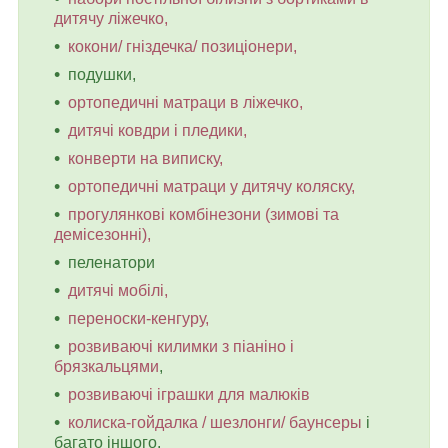
дитячу ліжечко,
кокони/ гніздечка/ позиціонери,
подушки,
ортопедичні матраци в ліжечко,
дитячі ковдри і пледики,
конверти на виписку,
ортопедичні матраци у дитячу коляску,
прогулянкові комбінезони (зимові та
демісезонні),
пеленатори
дитячі мобілі,
переноски-кенгуру,
розвиваючі килимки з піаніно і
брязкальцями
,
розвиваючі іграшки для малюків
колиска-гойдалка / шезлонги/ баунсеры
і
багато іншого.