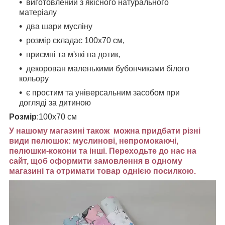
виготовлений з якісного натурального
матеріалу
два шари мусліну
розмір складає
100х70 см
,
приємні та м'які на дотик,
декорован маленькими бубончиками білого
кольору
є простим та універсальним засобом при
догляді за дитиною
Розмір
:
100х70 см
У нашому магазині також можна придбати різні
види пелюшок: муслинові, непромокаючі,
пелюшки-кокони та інші. Переходьте до нас на
сайт, щоб оформити замовлення в одному
магазині та отримати товар однією посилкою.