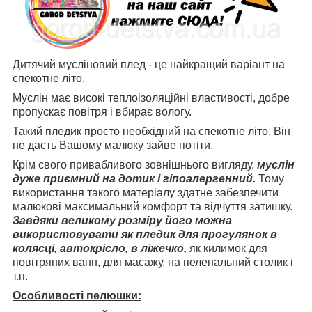
Дитячий мусліновий плед - це найкращий варіант на
спекотне літо.
Муслін має високі теплоізоляційні властивості, добре
пропускає повітря і вбирає вологу.
Такий пледик просто необхідний на спекотне літо. Він
не дасть Вашому малюку зайве потіти.
Крім свого привабливого зовнішнього вигляду,
муслін
дуже приємний на дотик і гіпоалергенний.
Тому
використання такого матеріалу здатне забезпечити
малюкові максимальний комфорт та відчуття затишку.
Завдяки великому розміру його можна
використовувати як пледик для прогулянок в
колясці, автокрісло, в ліжечко,
як килимок для
повітряних ванн, для масажу, на пеленальний столик і
т.п.
Особливості пелюшки: