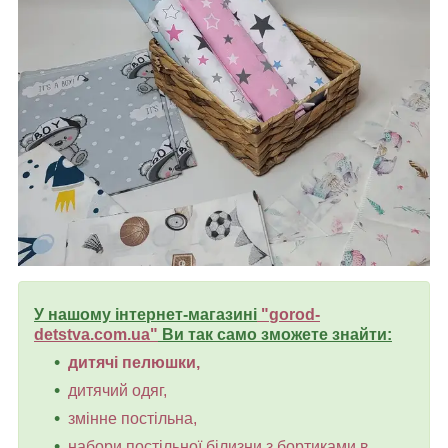
У нашому інтернет-магазині
"
gorod-
detstva.com.ua
"
Ви так само зможете знайти:
дитячі пелюшки,
дитячий одяг,
змінне постільна,
набори постільної білизни з бортиками в