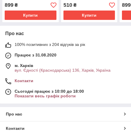
осінній пледик
літній весняний осінній
осін
899
510
899
₴
₴
пледик
Купити
Купити
Про нас
100% позитивних з 204 відгуків за рік
Працює з 31.08.2020
м. Харків
вул. Єдності (Краснодарська) 136, Харків, Україна
Контакти
Сьогодні працює з 10:00 до 18:00
Показати весь графік роботи
Про нас
Контакти