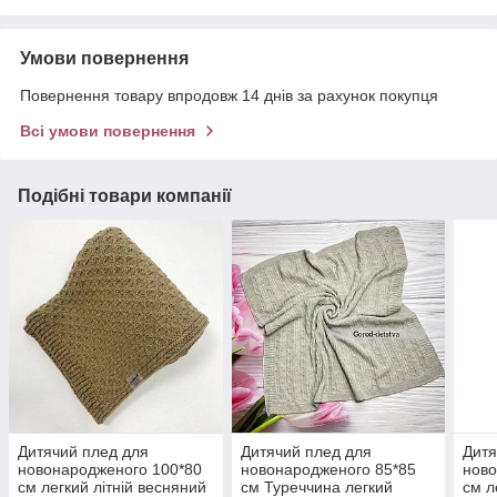
Умови повернення
Повернення товару впродовж 14 днів за рахунок покупця
Всі умови повернення
Подібні товари компанії
Дитячий плед для
Дитячий плед для
Дитя
новонародженого 100*80
новонародженого 85*85
ново
см легкий літній весняний
см Туреччина легкий
см л