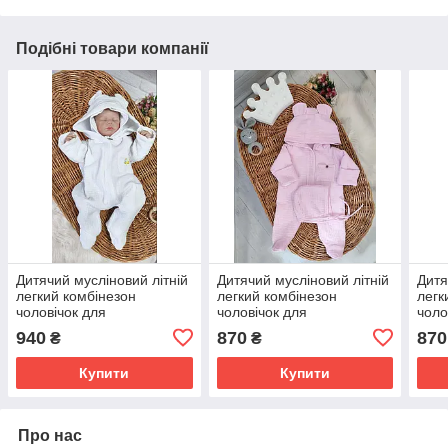
Подібні товари компанії
Дитячий мусліновий літній
Дитячий мусліновий літній
Дитя
легкий комбінезон
легкий комбінезон
легк
чоловічок для
чоловічок для
чоло
новонародженого 0-3 міс
новонародженого 0-3 міс
ново
940
870
870
₴
₴
56-62 см Літо
56-62 см Літо
56-6
Купити
Купити
Про нас