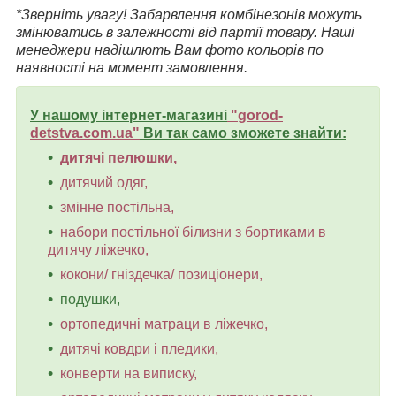
*Зверніть увагу! Забарвлення комбінезонів можуть
змінюватись в залежності від партії товару. Наші
менеджери надішлють Вам фото кольорів по
наявності на момент замовлення.
У нашому інтернет-магазині
"
gorod-
detstva.com.ua
"
Ви так само зможете знайти:
дитячі пелюшки,
дитячий одяг,
змінне постільна,
набори постільної білизни з бортиками в
дитячу ліжечко,
кокони/ гніздечка/ позиціонери,
подушки,
ортопедичні матраци в ліжечко,
дитячі ковдри і пледики,
конверти на виписку,