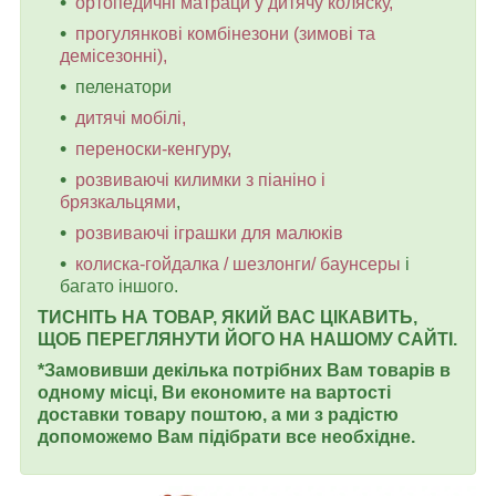
ортопедичні матраци у дитячу коляску,
прогулянкові комбінезони (зимові та
демісезонні),
пеленатори
дитячі мобілі,
переноски-кенгуру,
розвиваючі килимки з піаніно і
брязкальцями
,
розвиваючі іграшки для малюків
колиска-гойдалка / шезлонги/ баунсеры
і
багато іншого.
ТИСНІТЬ НА ТОВАР, ЯКИЙ ВАС ЦІКАВИТЬ,
ЩОБ ПЕРЕГЛЯНУТИ ЙОГО НА НАШОМУ САЙТІ.
*Замовивши декілька потрібних Вам товарів в
одному місці, Ви економите на вартості
доставки товару поштою, а ми з радістю
допоможемо Вам підібрати все необхідне.