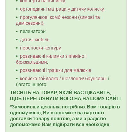
конверти на виписку,
ортопедичні матраци у дитячу коляску,
прогулянкові комбінезони (зимові та
демісезонні),
пеленатори
дитячі мобілі,
переноски-кенгуру,
розвиваючі килимки з піаніно і
брязкальцями
,
розвиваючі іграшки для малюків
колиска-гойдалка / шезлонги/ баунсеры
і
багато іншого.
ТИСНІТЬ НА ТОВАР, ЯКИЙ ВАС ЦІКАВИТЬ,
ЩОБ ПЕРЕГЛЯНУТИ ЙОГО НА НАШОМУ САЙТІ.
*Замовивши декілька потрібних Вам товарів в
одному місці, Ви економите на вартості
доставки товару поштою, а ми з радістю
допоможемо Вам підібрати все необхідне.