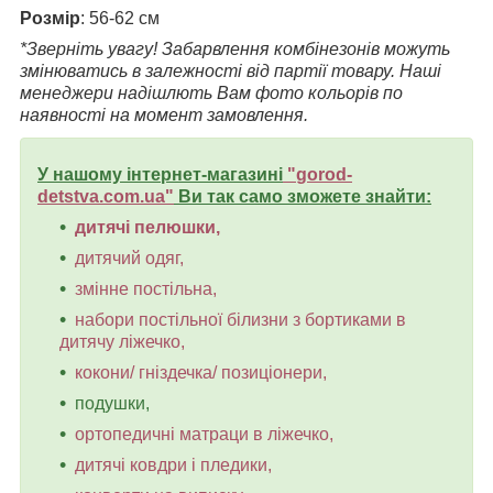
Розмір
: 56-62 см
*Зверніть увагу! Забарвлення комбінезонів можуть
змінюватись в залежності від партії товару. Наші
менеджери надішлють Вам фото кольорів по
наявності на момент замовлення.
У нашому інтернет-магазині
"
gorod-
detstva.com.ua
"
Ви так само зможете знайти:
дитячі пелюшки,
дитячий одяг,
змінне постільна,
набори постільної білизни з бортиками в
дитячу ліжечко,
кокони/ гніздечка/ позиціонери,
подушки,
ортопедичні матраци в ліжечко,
дитячі ковдри і пледики,