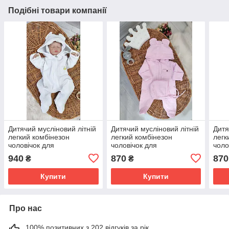
Подібні товари компанії
Дитячий мусліновий літній
Дитячий мусліновий літній
Дитя
легкий комбінезон
легкий комбінезон
легк
чоловічок для
чоловічок для
чоло
новонародженого 0-3 міс
новонародженого 0-3 міс
ново
940
870
870
₴
₴
56-62 см Літо
56-62 см Літо
56-6
Купити
Купити
Про нас
100% позитивних з 202 відгуків за рік